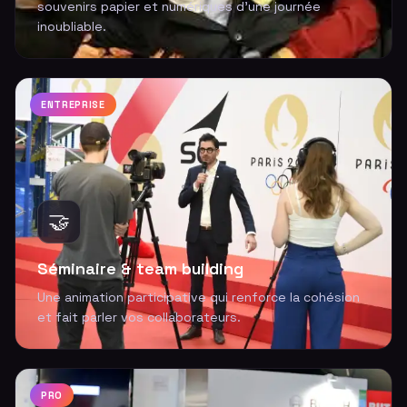
souvenirs papier et numériques d'une journée
inoubliable.
ENTREPRISE
🤝
Séminaire & team building
Une animation participative qui renforce la cohésion
et fait parler vos collaborateurs.
PRO