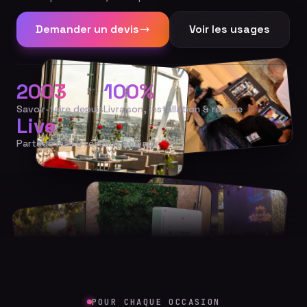
Demander un devis
Voir les usages
2003
100%
Savoir-faire depuis
Livraison, installation & reprise
Live
Partage mail & réseaux sociaux
POUR CHAQUE OCCASION