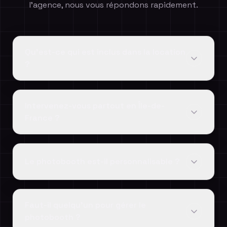
l'agence, nous vous répondons rapidement.
Qu'est-ce qui est inclus dans la location
?
Intervenez-vous partout en Île-de-
France ?
Le photobooth est-il personnalisable ?
Faut-il quelqu'un pour gérer le
photobooth ?