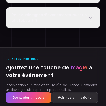
Pour quels types d'événements louer un
photobooth ?
LOCATION PHOTOBOOTH
Ajoutez
une
touche
de
magie
à
votre
événement
Intervention sur Paris et toute l'Île-de-France. Demandez
un devis gratuit, rapide et personnalisé.
Demander un devis
Voir nos animations