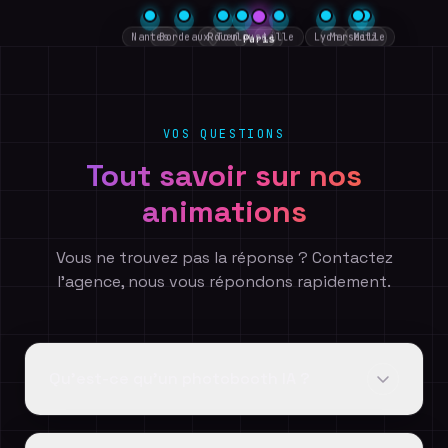
Nantes
Bordeaux
Rouen
Toulouse
Lille
Lyon
Marseille
Metz
Paris
VOS QUESTIONS
Tout savoir sur nos
animations
Vous ne trouvez pas la réponse ? Contactez
l'agence, nous vous répondons rapidement.
Qu'est-ce qu'un photobooth IA ?