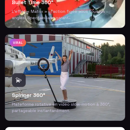
Bullet Time 360°
L'effet « Matrix » : l'action figée sous tous les
angles. Spectaculaire garanti.
VIRAL
💫
Spinner 360°
Plateforme rotative en vidéo slow-motion à 360°,
partageable instantanément.