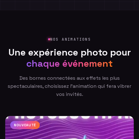
Disney+
Netflix
Google
Ubisoft
Reebok
NOS ANIMATIONS
Sony
Make Up For Ever
Une expérience photo pour
Nestenn
chaque événement
Des bornes connectées aux effets les plus
spectaculaires, choisissez l'animation qui fera vibrer
vos invités.
NOUVEAUTÉ