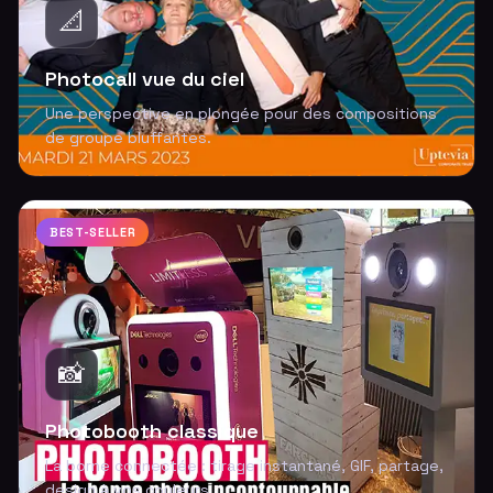
📐
Photocall vue du ciel
Une perspective en plongée pour des compositions
de groupe bluffantes.
BEST-SELLER
📸
Photobooth classique
La borne connectée : tirage instantané, GIF, partage,
design à vos couleurs.