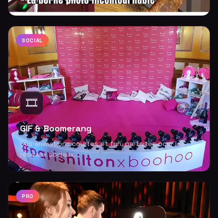
SOCIAL
🎞️
GIF & Boomerang
Des animations courtes et fun, parfaites pour les
réseaux sociaux.
PRO