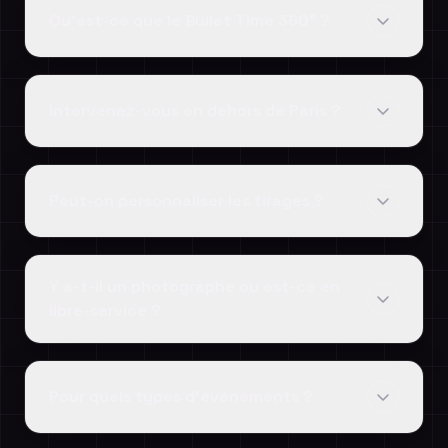
Qu'est-ce que le Bullet Time 360° ?
Intervenez-vous en dehors de Paris ?
Peut-on personnaliser les tirages ?
Y a-t-il un photographe ou est-ce en
libre-service ?
Pour quels types d'événements ?