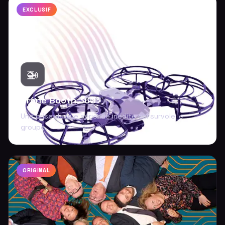
EXCLUSIF
🚁
Drone Booth 360°
Une prise de vue aérienne inédite qui survole le
groupe.
ORIGINAL