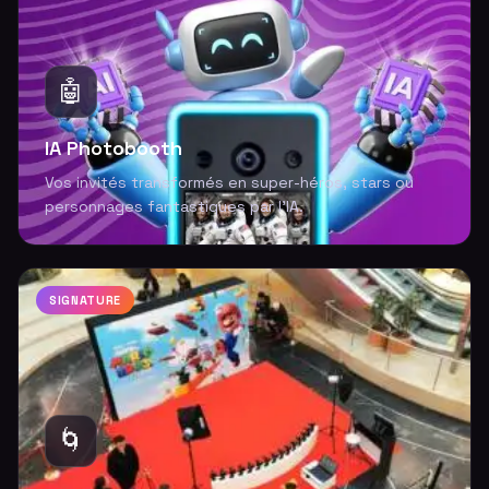
🤖
IA Photobooth
Vos invités transformés en super-héros, stars ou
personnages fantastiques par l'IA.
SIGNATURE
🌀