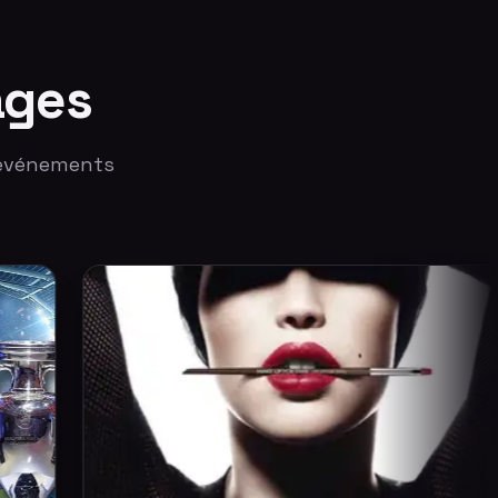
ages
 événements