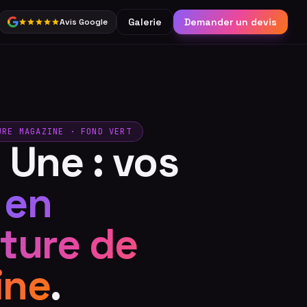
Galerie
Demander un devis
Avis Google
Partage
Borne connectée &
réseaux sociaux
Catalogue complet
URE MAGAZINE · FOND VERT
 Une : vos
s
en
ture de
ine
.