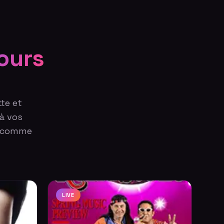
ours
te et
 à vos
és comme
LIVE