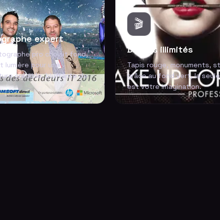
🎬
graphe expert
Décors illimités
tographe pro choisit fond,
t lumière pour une
Tapis rouge, monuments, st
ure crédible, bluffante de
grâce au fond vert, la seule
est votre imagination.