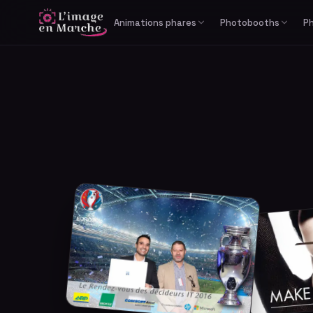
Animations phares
Photobooths
P
Print Reportage
Libre-service
Photobooth IA générative
Cabine photo
Studio Bullet Time 360°
Borne selfie
Vidéomaton