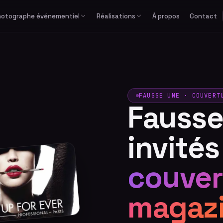
hotographe événementiel
Réalisations
À propos
Contact
Études de cas
Corporate
Avec équipe
Privé
Formats spéciaux
Actualités
Séminaire & convention
Avec photographe
Mariage
GIF / Boomerang
Lancement de produit
Avec animateur
Anniversaire & fête privée
O'PAd
Gala & soirée d'entreprise
Bar / Bat Mitzvah
FAUSSE UNE · COUVERT
Fausse
Salon professionnel
Voir tous les événements
invité
couver
magaz