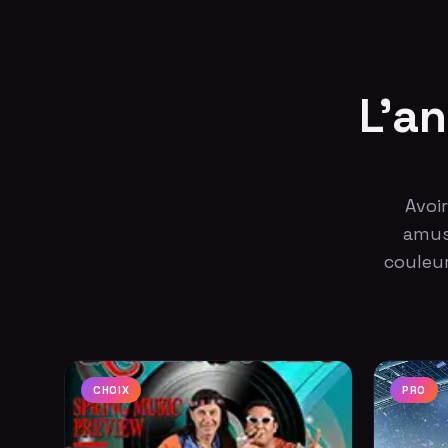
L'an
Avoi
amuse
couleur
CHOIX
PRO