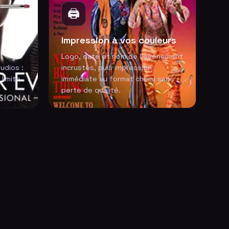
🖨️
Impression à vos couleurs
Logo, date et nom de l'événement
udios :
incrustés, puis impression
 limite
immédiate au format choisi sans
perte de qualité.