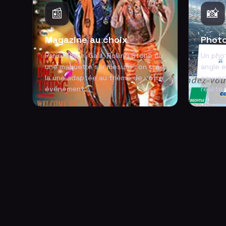
📰
📸
Magazine au choix
Photo
Paris Match, Gala, Rolling Stone ou
Un pho
une maquette sur mesure : on crée
angle e
la une adaptée au thème de votre
couvert
événement.
réalité.