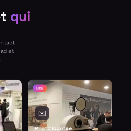
et
qui
ontact
ead et
.
LIEN
✉️
Photo logotée