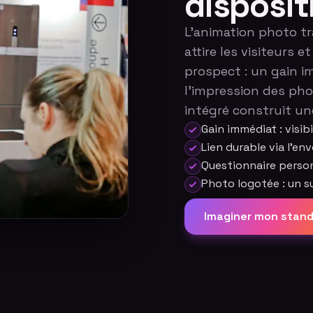
disposit
L'animation photo tra
attire les visiteurs
prospect : un gain im
l'impression des phot
intégré construit u
Gain immédiat : visib
Lien durable via l'en
Questionnaire person
Photo logotée : un 
Imaginer mon stan