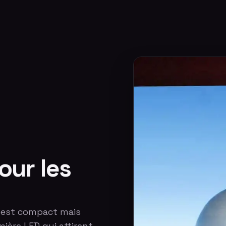
our les
 est compact mais
ière LED qui attirent