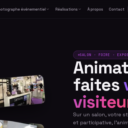
hotographe événementiel
Réalisations
À propos
Contact
Études de cas
Corporate
Avec équipe
Privé
Formats spéciaux
Actualités
Séminaire & convention
Avec photographe
Mariage
GIF / Boomerang
Lancement de produit
Avec animateur
Anniversaire & fête privée
O'PAd
Gala & soirée d'entreprise
Bar / Bat Mitzvah
SALON · FOIRE · EXPO
Animat
Salon professionnel
Voir tous les événements
faites
visiteu
Sur un salon, votre st
et participative, l'an