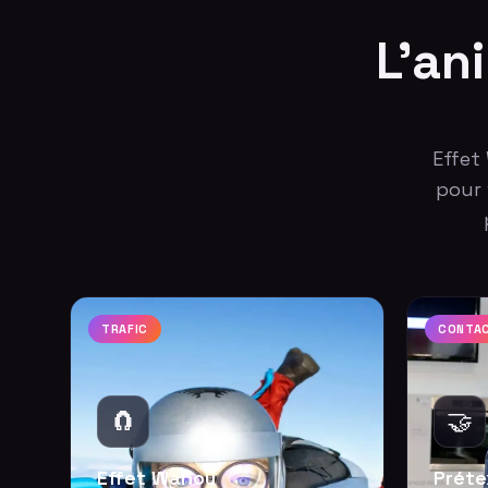
L'an
Effet
pour 
TRAFIC
CONTA
🧲
🤝
Effet Wahou
Préte