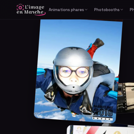
Animations phares
Photobooths
P
Print Reportage
Libre-service
Photobooth IA générative
Cabine photo
Studio Bullet Time 360°
Borne selfie
Vidéomaton