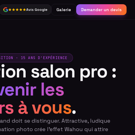
Galerie
Demander un devis
Avis Google
Partage
Borne connectée &
réseaux sociaux
Catalogue complet
SITION · 15 ANS D'EXPÉRIENCE
ion salon pro :
venir les
rs à vous
.
and doit se distinguer. Attractive, ludique
imation photo crée l'effet Wahou qui attire