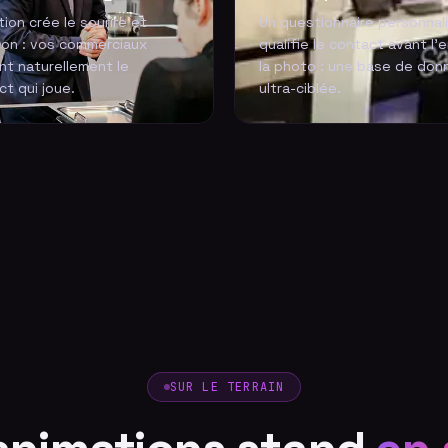
tion crée le sourire et
Un questionnaire personnal
ion : vos commerciaux
qualifie le contact avant l'
nt naturellement le
la photo : une base de don
t qui joue.
ultra-ciblée.
SUR LE TERRAIN