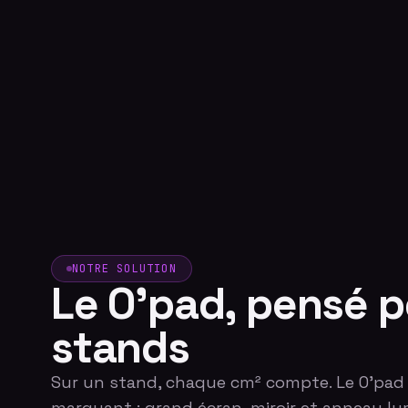
NOTRE SOLUTION
Le O'pad, pensé p
stands
Sur un stand, chaque cm² compte. Le O'pad
marquant : grand écran, miroir et anneau lum