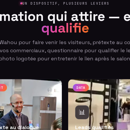
UN DISPOSITIF, PLUSIEURS LEVIERS
imation qui attire — 
qualifie
 Wahou pour faire venir les visiteurs, prétexte au c
vos commerciaux, questionnaire pour qualifier le l
photo logotée pour entretenir le lien après le salon
CT
DATA
📊
xte au dialogue
Leads qualifiés