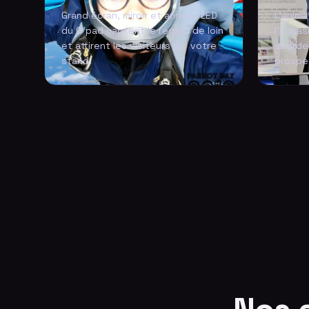
Grand écran, miroir et anneau LED
L'anima
du O'pad captent le regard de loin
l'occas
et attirent les visiteurs sur votre
aborde
stand.
prospec