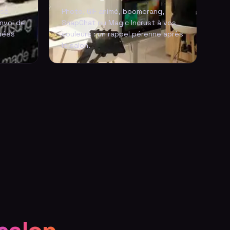
isé
Photo, GIF animé, boomerang,
envoi de
SnapChat ou Magic Incrust à vos
nées
couleurs : un rappel pérenne après
le salon.