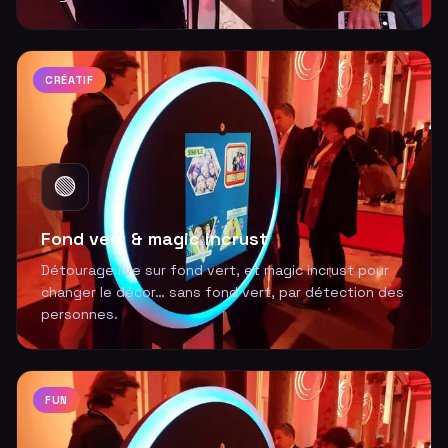
CRÉATIF
🟢
Fond vert & magic incrust
Détourage live sur fond vert, et magic incrust pour
changer le décor… sans fond vert, par détection des
personnes.
FUN