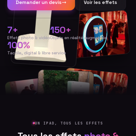
Demander un devis
Voir les effets
7+
150+
Effets photo & vidéo
Objets en réalité augmentée
100%
Tactile, digital & libre service
UN IPAD, TOUS LES EFFETS
Tous les effets
photo &