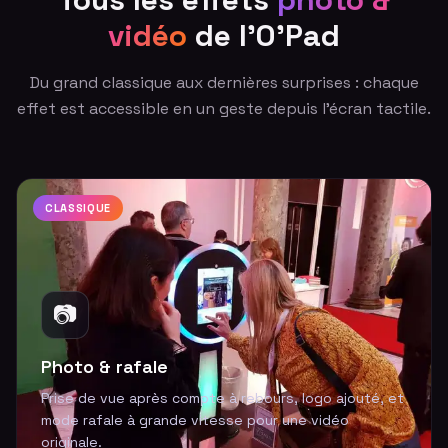
vidéo
de l'O'Pad
Du grand classique aux dernières surprises : chaque
effet est accessible en un geste depuis l'écran tactile.
CLASSIQUE
📷
Photo & rafale
Prise de vue après compte à rebours, logo ajouté, et
mode rafale à grande vitesse pour une vidéo
originale.