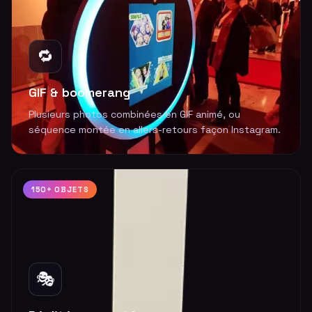
🔁
GIF & boomerang
Plusieurs photos combinées en GIF animé, ou
séquence montée en allers-retours façon Instagram.
150+ OBJETS
🎭