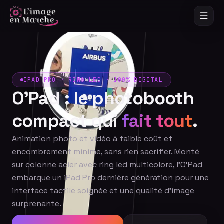
IPAD PRO · RING LED · 100% DIGITAL
O'Pad : le photobooth
compact qui
fait tout
.
Animation photo et vidéo à faible coût et
encombrement minime, sans rien sacrifier. Monté
sur colonne acier avec ring led multicolore, l'O'Pad
embarque un iPad Pro dernière génération pour une
interface tactile soignée et une qualité d'image
surprenante.