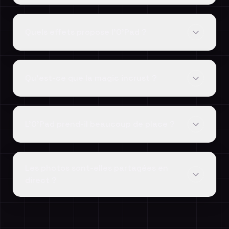
Quels effets propose l'O'Pad ?
Qu'est-ce que la magic incrust ?
L'O'Pad prend-il beaucoup de place ?
Les photos sont-elles partagées en
direct ?