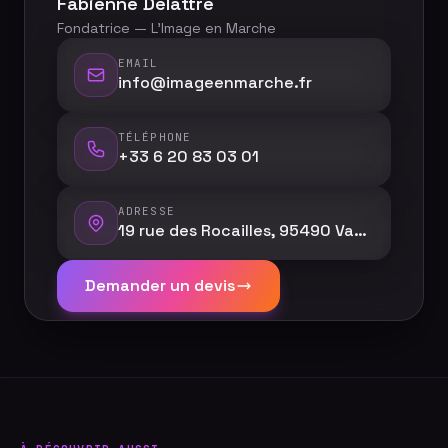
Fabienne Delattre
Fondatrice — L'Image en Marche
EMAIL
info@imageenmarche.fr
TÉLÉPHONE
+33 6 20 83 03 01
ADRESSE
19 rue des Rocailles, 95490 Vauréal
Demander un devis