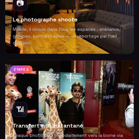
📷
Le photographe shoote
Mobile, il circule dans tous les espaces : ambiance,
groupes, portraits volés — un reportage par l'œil
d'un pro.
ÉTAPE 2
📶
Transfert wifi instantané
Chaque photo part immédiatement vers la borne via