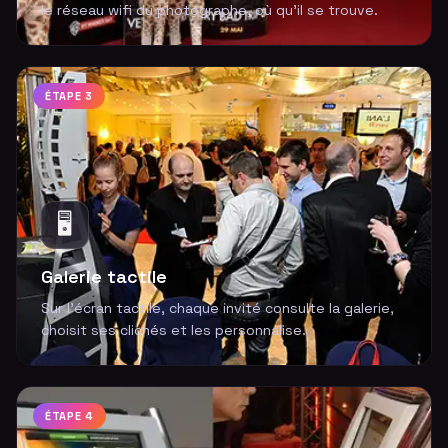
le réseau wifi du photographe, où qu'il se trouve.
ÉTAPE 3
🖥️
Galerie tactile
Sur l'écran tactile, chaque invité consulte la galerie,
choisit ses clichés et les personnalise.
ÉTAPE 4