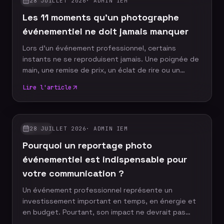
28 JUILLET 2026
·
ADMIN IEM
GUIDES
Les 11 moments qu'un photographe
événementiel ne doit jamais manquer
Lors d'un événement professionnel, certains
instants ne se reproduisent jamais. Une poignée de
main, une remise de prix, un éclat de rire ou un
discours marquant peuvent devenir les images
Lire l'article
emblématiques de votre communication. Un
photographe événementiel expérimenté sait
anticiper ces moments décisifs afin de raconter
votre événement à travers un reportage photo
28 JUILLET 2026
·
ADMIN IEM
GUIDES
authentique, vivant et cohérent. Découvrez les dix
Pourquoi un reportage photo
moments incontournables qu'aucun reportage
photo ne devrait manquer.
événementiel est indispensable pour
votre communication ?
Un événement professionnel représente un
investissement important en temps, en énergie et
en budget. Pourtant, son impact ne devrait pas
s'arrêter à la fin de la journée. Grâce à un reportage