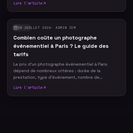
Lire l'article
photo événementiel, votre entreprise dispose
d'images professionnelles qui alimentent
durablement sa communication, renforcent sa
notoriété et valorisent son image de marque.
28 JUILLET 2026
·
ADMIN IEM
GUIDES
Découvrez pourquoi faire appel à un photographe
Combien coûte un photographe
événementiel constitue un véritable
investissement pour votre stratégie de com
événementiel à Paris ? Le guide des
tarifs
Le prix d'un photographe événementiel à Paris
dépend de nombreux critères : durée de la
prestation, type d'événement, nombre de
participants, délai de livraison ou encore services
Lire l'article
complémentaires. Plutôt que de rechercher le tarif
le plus bas, il est essentiel de comprendre ce qui
influence le coût d'un reportage photo
professionnel afin de choisir une prestation
adaptée à vos objectifs et à votre budget.