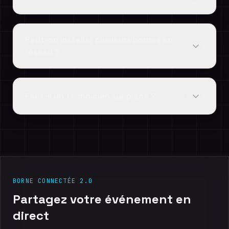
Peut-on installer plusieurs bornes en
réseau ?
Faut-il un technicien sur place ?
BORNE CONNECTÉE 2.0
Partagez
votre
événement
en
direct