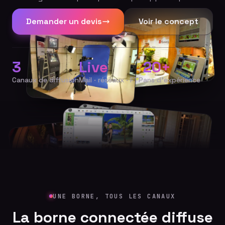
Demander un devis
Voir le concept
3
Live
20+
Canaux de diffusion
Mail · réseaux · FTP
ans d'expérience
UNE BORNE, TOUS LES CANAUX
La borne connectée diffuse