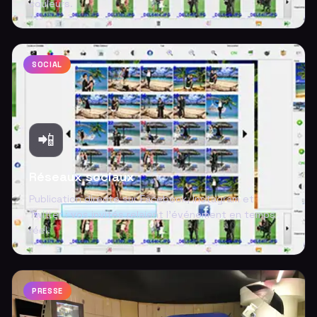
couleurs.
SOCIAL
📲
Réseaux sociaux
Publication directe sur Facebook, Instagram et
Twitter : vos invités relaient l'événement en temps
réel.
PRESSE