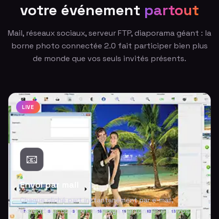
votre événement
partout
Mail, réseaux sociaux, serveur FTP, diaporama géant : la
borne photo connectée 2.0 fait participer bien plus
de monde que vos seuls invités présents.
LIVE
📧
Envoi par mail
Chaque cliché part instantanément par e-mail,
expéditeur, objet et message personnalisés à vos