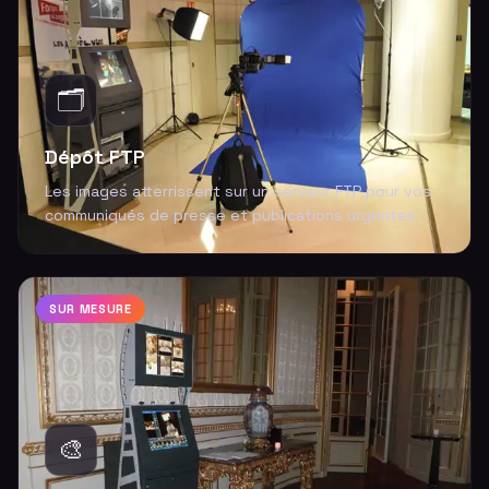
🗂️
Dépôt FTP
Les images atterrissent sur un serveur FTP pour vos
communiqués de presse et publications urgentes.
SUR MESURE
🎨