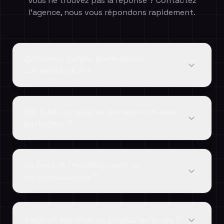
Vous ne trouvez pas la réponse ? Contactez
l'agence, nous vous répondons rapidement.
Qu'est-ce qu'une borne photo
connectée 2.0 ?
Sur quels canaux les photos sont-elles
partagées ?
Le fond et l'habillage sont-ils
personnalisables ?
Peut-on imprimer les photos sur place ?