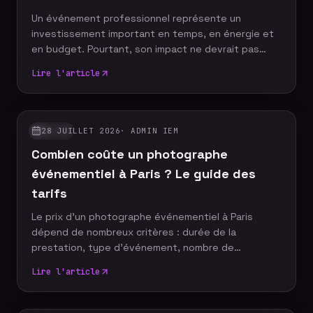
Un événement professionnel représente un
investissement important en temps, en énergie et
en budget. Pourtant, son impact ne devrait pas
s'arrêter à la fin de la journée. Grâce à un reportage
Lire l'article
photo événementiel, votre entreprise dispose
d'images professionnelles qui alimentent
durablement sa communication, renforcent sa
notoriété et valorisent son image de marque.
28 JUILLET 2026
·
ADMIN IEM
GUIDES
Découvrez pourquoi faire appel à un photographe
Combien coûte un photographe
événementiel constitue un véritable
investissement pour votre stratégie de com
événementiel à Paris ? Le guide des
tarifs
Le prix d'un photographe événementiel à Paris
dépend de nombreux critères : durée de la
prestation, type d'événement, nombre de
participants, délai de livraison ou encore services
Lire l'article
complémentaires. Plutôt que de rechercher le tarif
le plus bas, il est essentiel de comprendre ce qui
influence le coût d'un reportage photo