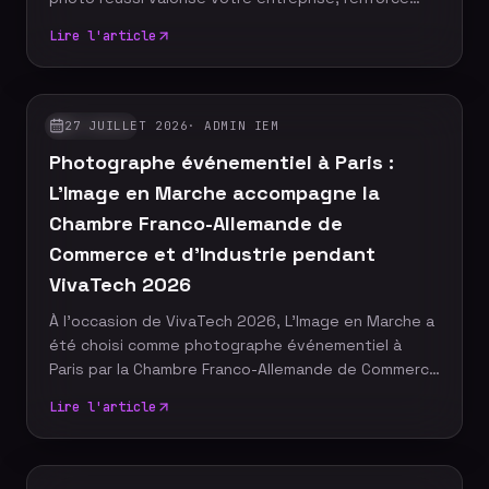
votre communication et prolonge l'impact de votre
Lire l'article
événement bien après sa clôture. Découvrez les
critères essentiels pour sélectionner le bon
photographe, éviter les erreurs courantes et
garantir des images à la hauteur de votre image de
27 JUILLET 2026
·
ADMIN IEM
ACTUALITÉ
marque.
Photographe événementiel à Paris :
L'Image en Marche accompagne la
Chambre Franco-Allemande de
Commerce et d'Industrie pendant
VivaTech 2026
À l'occasion de VivaTech 2026, L'Image en Marche a
été choisi comme photographe événementiel à
Paris par la Chambre Franco-Allemande de Commerce
et d'Industrie (CFACI) pour couvrir deux soirées
Lire l'article
réunissant plus de 1 350 invités. Notre équipe a
également assuré l'impression instantanée des
photos, la personnalisation de la borne photo, la