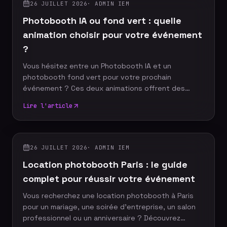
création d'un mur de photos imprimées et la remise
26 JUILLET 2026
·
ADMIN IEM
de chaque tirage dans une enveloppe aux couleurs
Photobooth IA ou fond vert : quelle
de l'événement.
animation choisir pour votre événement
?
Vous hésitez entre un Photobooth IA et un
photobooth fond vert pour votre prochain
événement ? Ces deux animations offrent des
expériences immersives, mais répondent à des
Lire l'article
objectifs différents. Découvrez leurs avantages,
leurs différences et nos conseils pour choisir la
solution la plus adaptée à votre entreprise, votre
salon professionnel ou votre soirée événementielle.
26 JUILLET 2026
·
ADMIN IEM
Location photobooth Paris : le guide
complet pour réussir votre événement
Vous recherchez une location photobooth à Paris
pour un mariage, une soirée d'entreprise, un salon
professionnel ou un anniversaire ? Découvrez