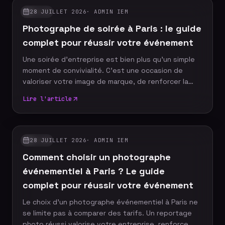
professionnel afin de choisir une prestation
28 JUILLET 2026
·
ADMIN IEM
GUIDES
adaptée à vos objectifs et à votre budget.
Photographe de soirée à Paris : le guide
complet pour réussir votre événement
Une soirée d'entreprise est bien plus qu'un simple
moment de convivialité. C'est une occasion de
valoriser votre image de marque, de renforcer la
cohésion de vos équipes et de créer des contenus
Lire l'article
de communication durables. Faire appel à un
photographe de soirée à Paris permet de capturer
l'ambiance, les échanges et les moments forts tout
en offrant des images professionnelles qui
28 JUILLET 2026
·
ADMIN IEM
GUIDES
prolongeront l'impact de votre événement.
Comment choisir un photographe
Découvrez comment réussir votre reportage photo
et choisir le prestataire ad
événementiel à Paris ? Le guide
complet pour réussir votre événement
Le choix d'un photographe événementiel à Paris ne
se limite pas à comparer des tarifs. Un reportage
photo réussi valorise votre entreprise, renforce