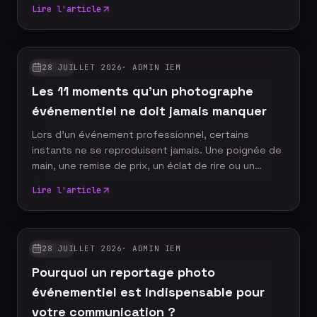
comment fonctionne cette animation nouvelle
Lire l'article
génération, et on donne les bonnes questions à
poser avant de choisir un prestataire — tarifs,
personnalisation des univers IA, temps de
traitement, et cas d'usage selon que vous
28 JUILLET 2026
·
ADMIN IEM
GUIDES
organisez un mariage ou un événement corporate.
Les 11 moments qu'un photographe
événementiel ne doit jamais manquer
Lors d'un événement professionnel, certains
instants ne se reproduisent jamais. Une poignée de
main, une remise de prix, un éclat de rire ou un
discours marquant peuvent devenir les images
Lire l'article
emblématiques de votre communication. Un
photographe événementiel expérimenté sait
anticiper ces moments décisifs afin de raconter
votre événement à travers un reportage photo
28 JUILLET 2026
·
ADMIN IEM
GUIDES
authentique, vivant et cohérent. Découvrez les dix
Pourquoi un reportage photo
moments incontournables qu'aucun reportage
photo ne devrait manquer.
événementiel est indispensable pour
votre communication ?