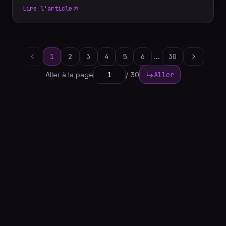
comment choisir le photobooth adapté à votre
Lire l'article
événement, les critères à comparer, les options de
personnalisation et les conseils de nos experts
pour offrir une animation photo mémorable à vos
invités.
…
1
2
3
4
5
6
30
Aller à la page
/
30
Aller