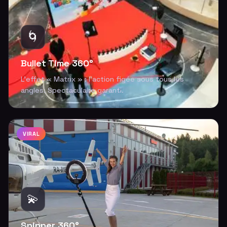
🌀
Bullet Time 360°
L'effet « Matrix » : l'action figée sous tous les
angles. Spectaculaire garanti.
VIRAL
💫
Spinner 360°