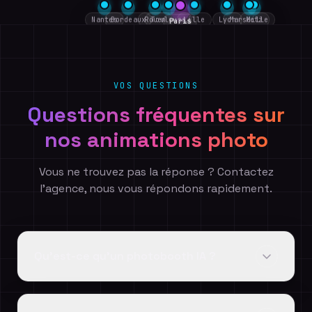
Nantes
Bordeaux
Rouen
Toulouse
Lille
Lyon
Marseille
Metz
Paris
VOS QUESTIONS
Questions fréquentes sur
nos animations photo
Vous ne trouvez pas la réponse ? Contactez
l'agence, nous vous répondons rapidement.
Qu'est-ce qu'un photobooth IA ?