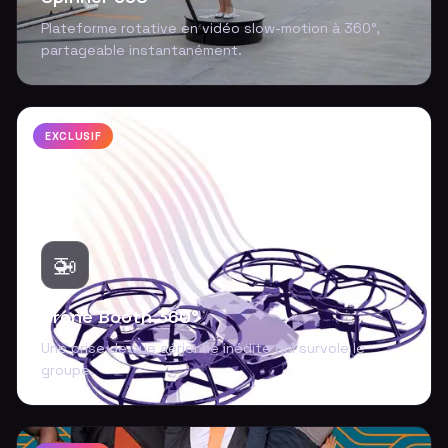
Plateforme rotative en vidéo slow-motion à 360°,
partageable instantanément.
EXCLUSIF
🚁
Drone Booth 360°
Une prise de vue aérienne inédite qui survole le
groupe.