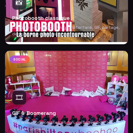
📸
Photobooth classique
La borne connectée : tirage instantané, GIF, partage,
design à vos couleurs.
SOCIAL
🎞️
GIF & Boomerang
Des animations courtes et fun, parfaites pour les
réseaux sociaux.