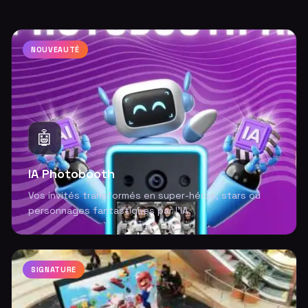
NOUVEAUTÉ
🤖
IA Photobooth
Vos invités transformés en super-héros, stars ou
personnages fantastiques par l'IA.
SIGNATURE