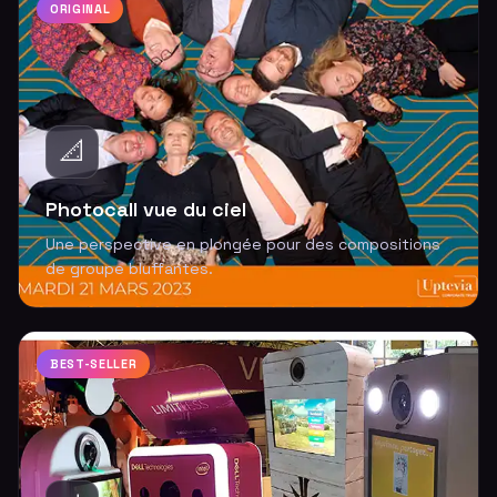
ORIGINAL
📐
Photocall vue du ciel
Une perspective en plongée pour des compositions
de groupe bluffantes.
BEST-SELLER