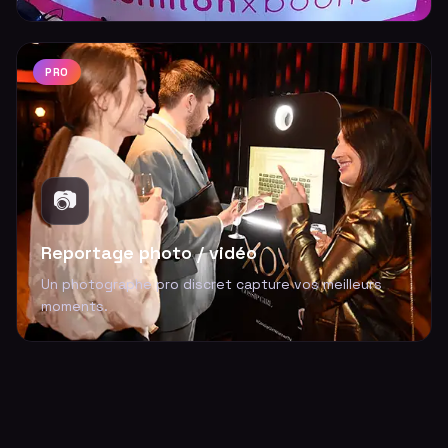
PRO
📷
Reportage photo / vidéo
Un photographe pro discret capture vos meilleurs
moments.