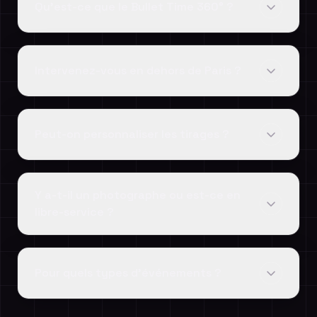
Qu'est-ce que le Bullet Time 360° ?
Intervenez-vous en dehors de Paris ?
Peut-on personnaliser les tirages ?
Y a-t-il un photographe ou est-ce en
libre-service ?
Pour quels types d'événements ?