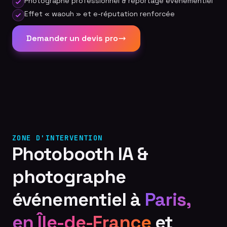
Photographe professionnel & reportage événementiel
Effet « waouh » et e-réputation renforcée
Demander un devis pro
ZONE D'INTERVENTION
Photobooth IA &
photographe
événementiel à
Paris,
en Île-de-France
et