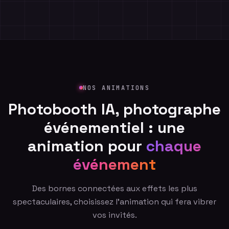
Air France
PSG
Disney+
Netflix
Google
Ubisoft
Reebok
NOS ANIMATIONS
Sony
Make Up For Ever
Photobooth IA, photographe
Nestenn
événementiel : une
animation pour
chaque
événement
Des bornes connectées aux effets les plus
spectaculaires, choisissez l'animation qui fera vibrer
vos invités.