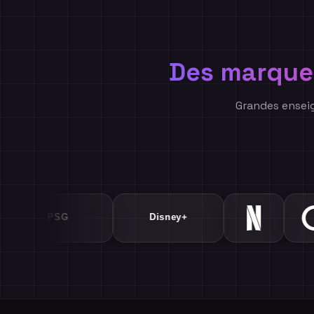
Des marques
Grandes enseign
Air France
PSG
Disney+
Netflix