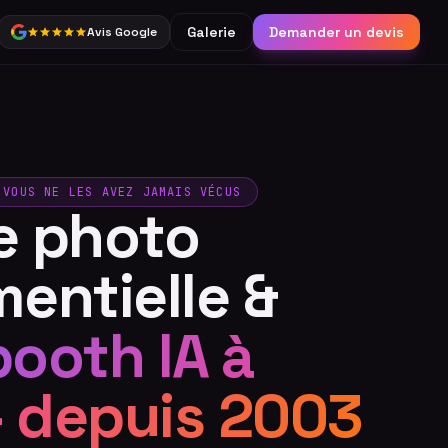
Galerie
Demander un devis
Avis Google
Partage
Borne connectée &
réseaux sociaux
Catalogue complet
 VOUS NE LES AVEZ JAMAIS VÉCUS
e photo
entielle &
ooth IA à
— depuis 2003