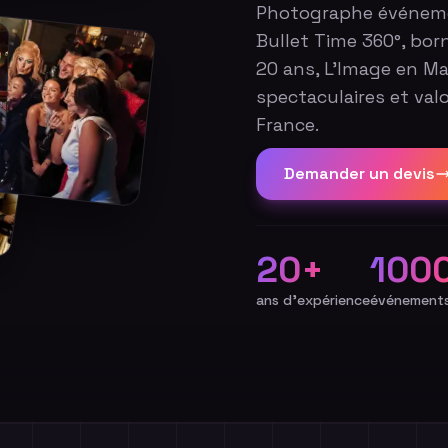
Photographe événemen
Bullet Time 360°, bor
20 ans, L'Image en Ma
spectaculaires et valo
France.
Demander un devis
20+
100
ans d'expérience
événements