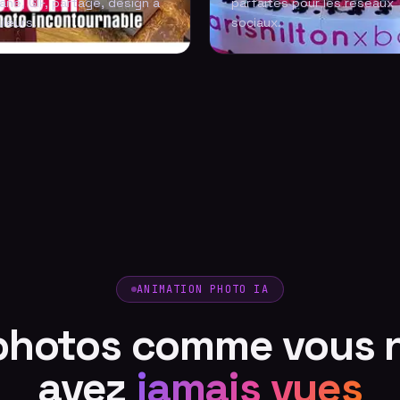
ané, GIF, partage, design à
parfaites pour les réseaux
leurs.
sociaux.
ANIMATION PHOTO IA
photos comme vous n
avez
jamais vues