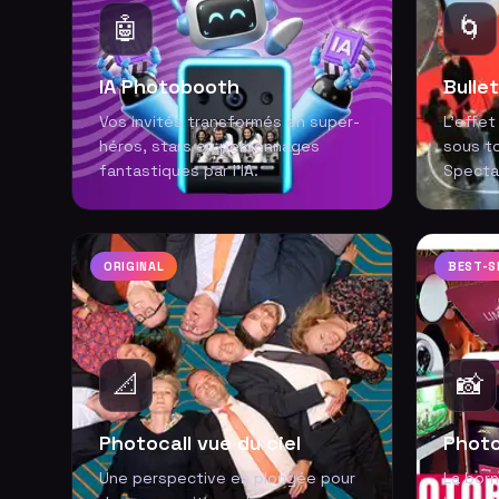
🤖
🌀
IA Photobooth
Bulle
Vos invités transformés en super-
L'effet
héros, stars ou personnages
sous to
fantastiques par l'IA.
Spectac
ORIGINAL
BEST-S
📐
📸
Photocall vue du ciel
Photo
Une perspective en plongée pour
La born