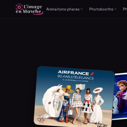
Animations phares
Photobooths
P
Print Reportage
Libre-service
Photobooth IA générative
Cabine photo
Studio Bullet Time 360°
Borne selfie
Vidéomaton