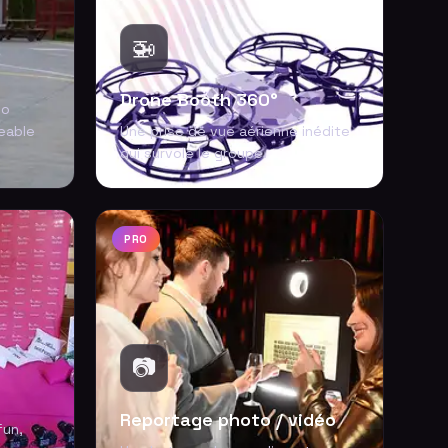
🚁
Drone Booth 360°
éo
eable
Une prise de vue aérienne inédite
qui survole le groupe.
PRO
📷
Reportage photo / vidéo
fun,