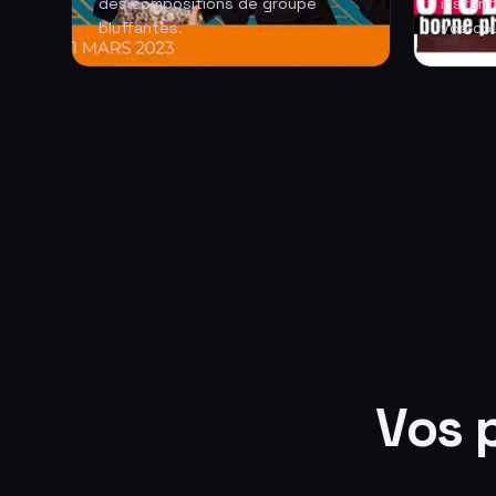
des compositions de groupe
instant
bluffantes.
vos cou
Vos 