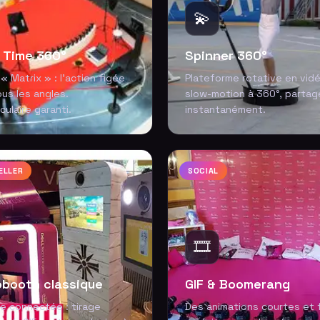
💫
t Time 360°
Spinner 360°
 « Matrix » : l'action figée
Plateforme rotative en vid
us les angles.
slow-motion à 360°, partag
ulaire garanti.
instantanément.
ELLER
SOCIAL
🎞️
booth classique
GIF & Boomerang
e connectée : tirage
Des animations courtes et 