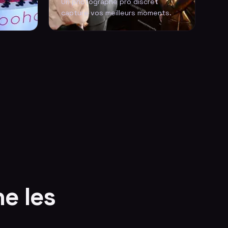
Un photographe pro discret
capture vos meilleurs moments.
e les