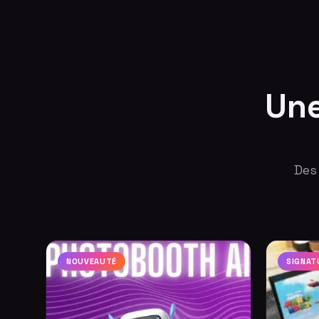
Google
Ubisoft
Reebok
Sony
Make Up For Ever
Nestenn
Une
Des
NOUVEAUTÉ
SIGNAT