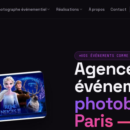
hotographe événementiel
Réalisations
À propos
Contact
Études de cas
Corporate
Avec équipe
Privé
Formats spéciaux
Actualités
Séminaire & convention
Avec photographe
Mariage
GIF / Boomerang
Lancement de produit
Avec animateur
Anniversaire & fête privée
O'PAd
Gala & soirée d'entreprise
Bar / Bat Mitzvah
VOS ÉVÉNEMENTS COMME
Agenc
Salon professionnel
Voir tous les événements
événem
photob
Paris 