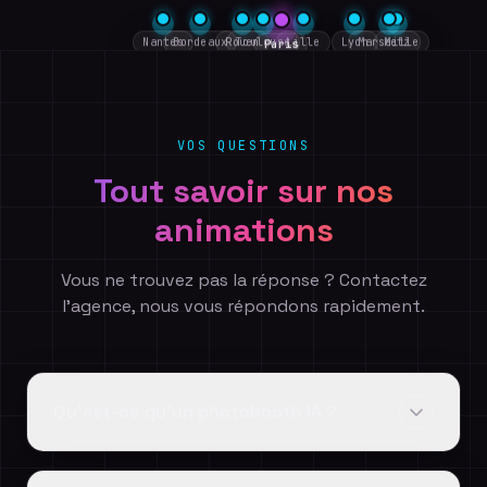
Nantes
Bordeaux
Rouen
Toulouse
Lille
Lyon
Marseille
Metz
Paris
VOS QUESTIONS
Tout savoir sur nos
animations
Vous ne trouvez pas la réponse ? Contactez
l'agence, nous vous répondons rapidement.
Qu'est-ce qu'un photobooth IA ?