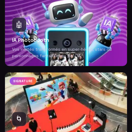
🤖
IA Photobooth
Vos invités transformés en super-héros, stars ou
personnages fantastiques par l'IA.
SIGNATURE
🌀