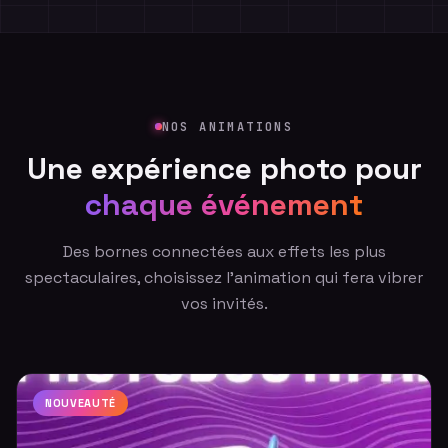
Disney+
Netflix
Google
Ubisoft
Reebok
NOS ANIMATIONS
Sony
Make Up For Ever
Une expérience photo pour
Nestenn
chaque événement
Des bornes connectées aux effets les plus
spectaculaires, choisissez l'animation qui fera vibrer
vos invités.
NOUVEAUTÉ