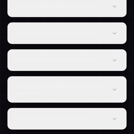
Qu'est-ce que le Bullet Time 360° ?
Intervenez-vous en dehors de Paris ?
Peut-on personnaliser les tirages ?
Y a-t-il un photographe ou est-ce en
libre-service ?
Pour quels types d'événements ?