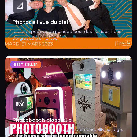
📐
Photocall vue du ciel
Une perspective en plongée pour des compositions
de groupe bluffantes.
BEST-SELLER
📸
Photobooth classique
La borne connectée : tirage instantané, GIF, partage,
design à vos couleurs.