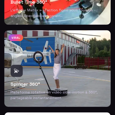
Bullet Time 360°
L'effet « Matrix » : l'action figée sous tous les
angles. Spectaculaire garanti.
VIRAL
💫
Spinner 360°
Plateforme rotative en vidéo slow-motion à 360°,
partageable instantanément.