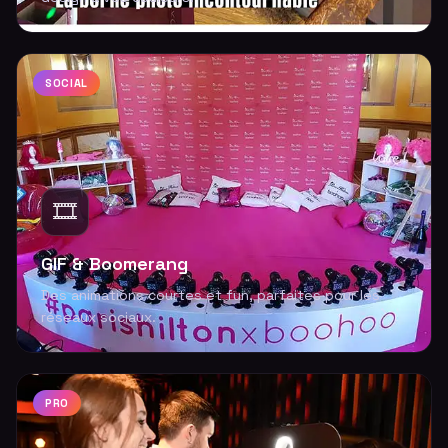
SOCIAL
🎞️
GIF & Boomerang
Des animations courtes et fun, parfaites pour les
réseaux sociaux.
PRO