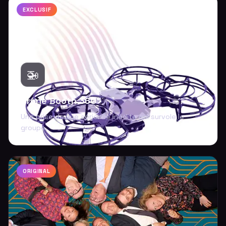
EXCLUSIF
🚁
Drone Booth 360°
Une prise de vue aérienne inédite qui survole le
groupe.
ORIGINAL