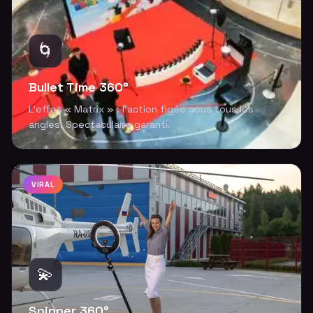
🌀
Bullet Time 360°
L'effet « Matrix » : l'action figée sous tous les
angles. Spectaculaire garanti.
VIRAL
💫
Spinner 360°