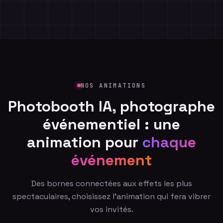
Air France
PSG
Disney+
Netflix
Google
Ubisoft
Reebok
NOS ANIMATIONS
Sony
Make Up For Ever
Photobooth IA, photographe
Nestenn
événementiel : une
animation pour
chaque
événement
Des bornes connectées aux effets les plus
spectaculaires, choisissez l'animation qui fera vibrer
vos invités.