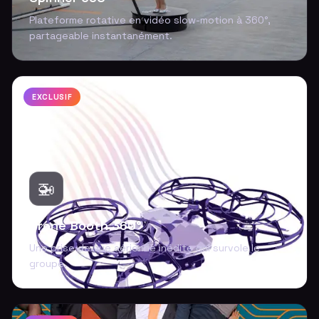
Plateforme rotative en vidéo slow-motion à 360°,
partageable instantanément.
EXCLUSIF
🚁
Drone Booth 360°
Une prise de vue aérienne inédite qui survole le
groupe.