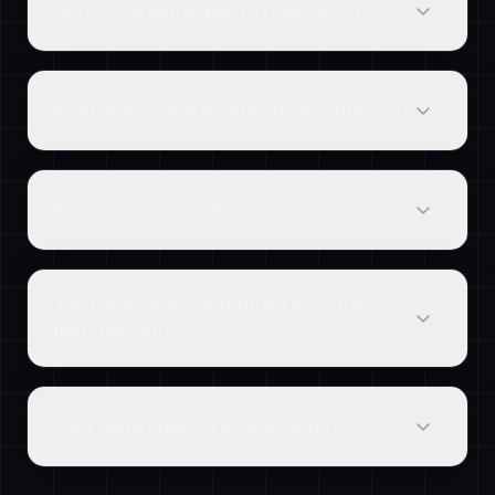
Qu'est-ce que le Bullet Time 360° ?
Intervenez-vous en dehors de Paris ?
Peut-on personnaliser les tirages ?
Y a-t-il un photographe ou est-ce en
libre-service ?
Pour quels types d'événements ?