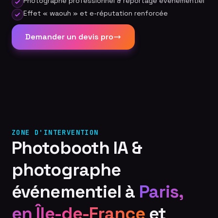
Photographe professionnel & reportage événementiel
Effet « waouh » et e-réputation renforcée
Demander un devis pro
ZONE D'INTERVENTION
Photobooth IA &
photographe
événementiel à
Paris,
en Île-de-France
et