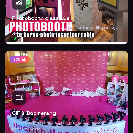
📸
Photobooth classique
La borne connectée : tirage instantané, GIF, partage,
design à vos couleurs.
SOCIAL
🎞️
GIF & Boomerang
Des animations courtes et fun, parfaites pour les
réseaux sociaux.