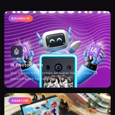
NOUVEAUTÉ
🤖
IA Photobooth
Vos invités transformés en super-héros, stars ou
personnages fantastiques par l'IA.
SIGNATURE