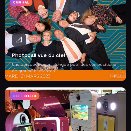
ORIGINAL
📐
Photocall vue du ciel
Une perspective en plongée pour des compositions
de groupe bluffantes.
BEST-SELLER