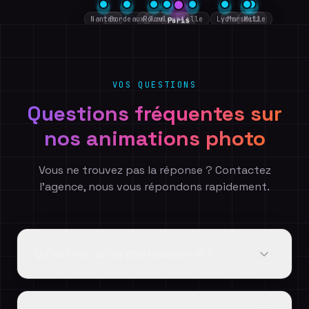
Nantes
Bordeaux
Rouen
Toulouse
Lille
Lyon
Marseille
Metz
Paris
VOS QUESTIONS
Questions fréquentes sur
nos animations photo
Vous ne trouvez pas la réponse ? Contactez
l'agence, nous vous répondons rapidement.
Qu'est-ce qu'un photobooth IA ?