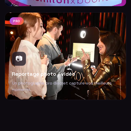
PRO
📷
Reportage photo / vidéo
Un photographe pro discret capture vos meilleurs
moments.