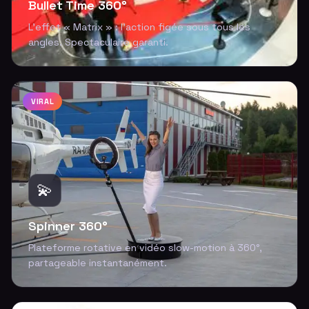
Bullet Time 360°
L'effet « Matrix » : l'action figée sous tous les
angles. Spectaculaire garanti.
VIRAL
💫
Spinner 360°
Plateforme rotative en vidéo slow-motion à 360°,
partageable instantanément.