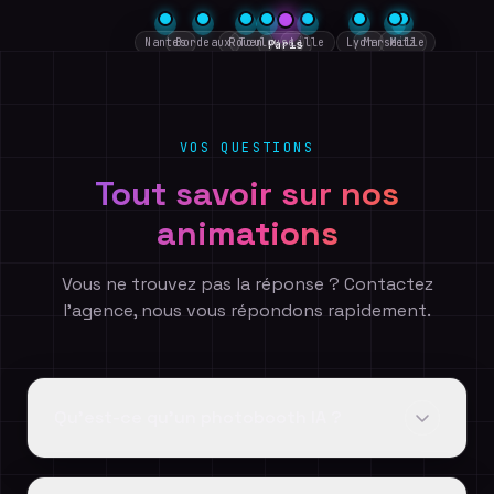
Nantes
Bordeaux
Rouen
Toulouse
Lille
Lyon
Marseille
Metz
Paris
VOS QUESTIONS
Tout savoir sur nos
animations
Vous ne trouvez pas la réponse ? Contactez
l'agence, nous vous répondons rapidement.
Qu'est-ce qu'un photobooth IA ?