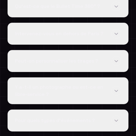
Qu'est-ce que le Bullet Time 360° ?
Intervenez-vous en dehors de Paris ?
Peut-on personnaliser les tirages ?
Y a-t-il un photographe ou est-ce en
libre-service ?
Pour quels types d'événements ?