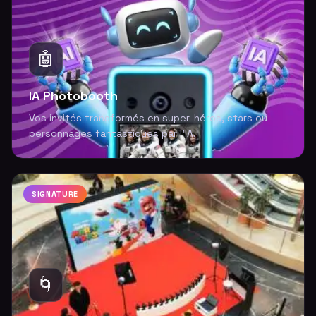
🤖
IA Photobooth
Vos invités transformés en super-héros, stars ou
personnages fantastiques par l'IA.
SIGNATURE
🌀