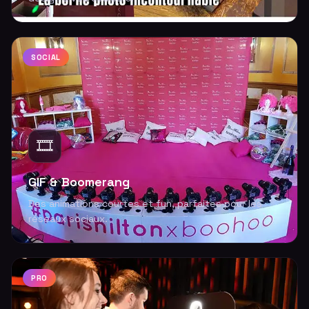
SOCIAL
🎞️
GIF & Boomerang
Des animations courtes et fun, parfaites pour les
réseaux sociaux.
PRO