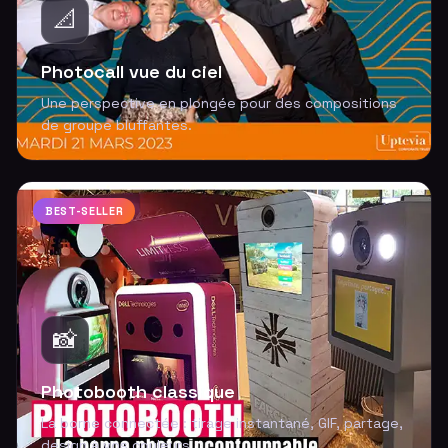
📐
Photocall vue du ciel
Une perspective en plongée pour des compositions
de groupe bluffantes.
BEST-SELLER
📸
Photobooth classique
La borne connectée : tirage instantané, GIF, partage,
design à vos couleurs.