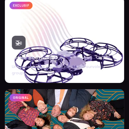
EXCLUSIF
🚁
Drone Booth 360°
Une prise de vue aérienne inédite qui survole le
groupe.
ORIGINAL