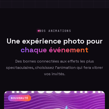
Disney+
Netflix
Google
Ubisoft
Reebok
NOS ANIMATIONS
Sony
Make Up For Ever
Une expérience photo pour
Nestenn
chaque événement
Des bornes connectées aux effets les plus
spectaculaires, choisissez l'animation qui fera vibrer
vos invités.
NOUVEAUTÉ