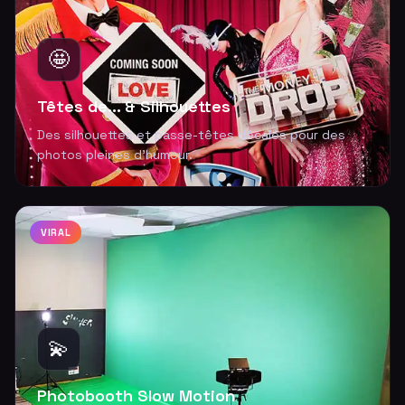
🤩
Têtes de... & Silhouettes
Des silhouettes et passe-têtes décalés pour des
photos pleines d'humour.
VIRAL
💫
Photobooth Slow Motion