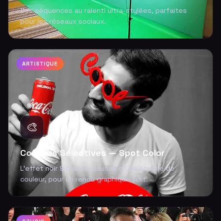
Des séquences au ralenti ultra-stylées, parfaites
pour les réseaux sociaux.
ARTISTIQUE
🎨
Couleurs Sélectives — Spot Color
L'effet noir & blanc rehaussé d'une touche de
couleur, pour un rendu graphique fort.