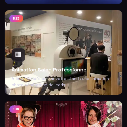
B2B
🏢
Animation Salon Professionnel
Attirez et fidélisez sur votre stand : une animation
photo génératrice de leads.
FUN