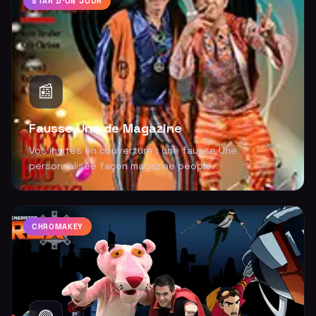
STAR D'UN JOUR
📰
Fausse Une de Magazine
Vos invités en couverture : une fausse Une
personnalisée façon magazine people.
CHROMAKEY