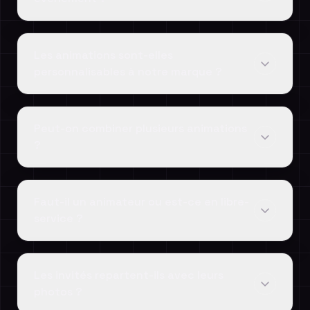
Les animations sont-elles
personnalisables à notre marque ?
Peut-on combiner plusieurs animations
?
Faut-il un animateur ou est-ce en libre-
service ?
Les invités repartent-ils avec leurs
photos ?