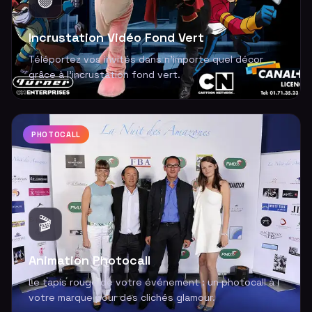
🟢
Incrustation Vidéo Fond Vert
Téléportez vos invités dans n'importe quel décor
grâce à l'incrustation fond vert.
PHOTOCALL
🎬
Animation Photocall
Le tapis rouge de votre événement : un photocall à
votre marque pour des clichés glamour.