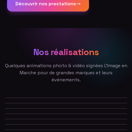
Découvrir nos prestations
Nos réalisations
Quelques animations photo & vidéo signées L'Image en
Marche pour de grandes marques et leurs
événements.
Incrustation fond vert — Make Up For Ever
Fond vert — convention nationale
GIF animé & sonore — Sony
Fausse Une de magazine
Light painting en soirée
Tirage personnalisé à la marque
Animation photo — PSG
Soirée de lancement — Netflix