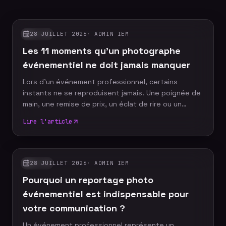
28 JUILLET 2026
·
ADMIN IEM
GUIDES
Les 11 moments qu'un photographe
événementiel ne doit jamais manquer
Lors d'un événement professionnel, certains
instants ne se reproduisent jamais. Une poignée de
main, une remise de prix, un éclat de rire ou un
discours marquant peuvent devenir les images
Lire l'article
emblématiques de votre communication. Un
photographe événementiel expérimenté sait
anticiper ces moments décisifs afin de raconter
votre événement à travers un reportage photo
28 JUILLET 2026
·
ADMIN IEM
GUIDES
authentique, vivant et cohérent. Découvrez les dix
Pourquoi un reportage photo
moments incontournables qu'aucun reportage
photo ne devrait manquer.
événementiel est indispensable pour
votre communication ?
Un événement professionnel représente un