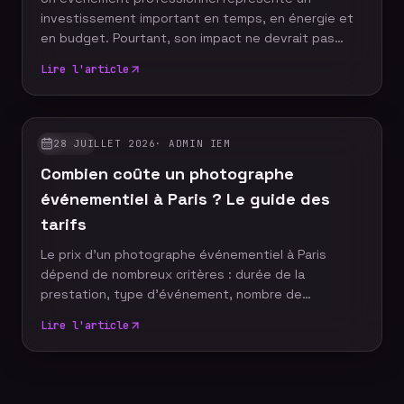
investissement important en temps, en énergie et
en budget. Pourtant, son impact ne devrait pas
s'arrêter à la fin de la journée. Grâce à un reportage
Lire l'article
photo événementiel, votre entreprise dispose
d'images professionnelles qui alimentent
durablement sa communication, renforcent sa
notoriété et valorisent son image de marque.
28 JUILLET 2026
·
ADMIN IEM
GUIDES
Découvrez pourquoi faire appel à un photographe
Combien coûte un photographe
événementiel constitue un véritable
investissement pour votre stratégie de com
événementiel à Paris ? Le guide des
tarifs
Le prix d'un photographe événementiel à Paris
dépend de nombreux critères : durée de la
prestation, type d'événement, nombre de
participants, délai de livraison ou encore services
Lire l'article
complémentaires. Plutôt que de rechercher le tarif
le plus bas, il est essentiel de comprendre ce qui
influence le coût d'un reportage photo
professionnel afin de choisir une prestation