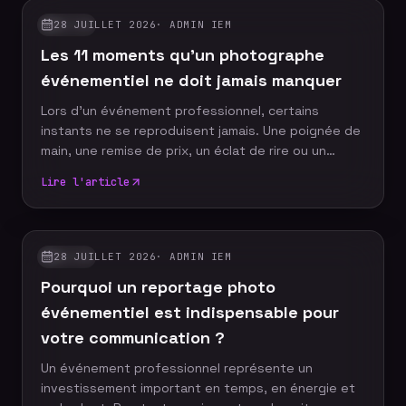
28 JUILLET 2026
·
ADMIN IEM
GUIDES
Les 11 moments qu'un photographe
événementiel ne doit jamais manquer
Lors d'un événement professionnel, certains
instants ne se reproduisent jamais. Une poignée de
main, une remise de prix, un éclat de rire ou un
discours marquant peuvent devenir les images
Lire l'article
emblématiques de votre communication. Un
photographe événementiel expérimenté sait
anticiper ces moments décisifs afin de raconter
votre événement à travers un reportage photo
28 JUILLET 2026
·
ADMIN IEM
GUIDES
authentique, vivant et cohérent. Découvrez les dix
Pourquoi un reportage photo
moments incontournables qu'aucun reportage
photo ne devrait manquer.
événementiel est indispensable pour
votre communication ?
Un événement professionnel représente un
investissement important en temps, en énergie et