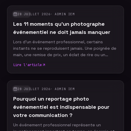
28 JUILLET 2026
·
ADMIN IEM
GUIDES
Les 11 moments qu'un photographe
événementiel ne doit jamais manquer
Lors d'un événement professionnel, certains
instants ne se reproduisent jamais. Une poignée de
main, une remise de prix, un éclat de rire ou un
discours marquant peuvent devenir les images
Lire l'article
emblématiques de votre communication. Un
photographe événementiel expérimenté sait
anticiper ces moments décisifs afin de raconter
votre événement à travers un reportage photo
28 JUILLET 2026
·
ADMIN IEM
GUIDES
authentique, vivant et cohérent. Découvrez les dix
Pourquoi un reportage photo
moments incontournables qu'aucun reportage
photo ne devrait manquer.
événementiel est indispensable pour
votre communication ?
Un événement professionnel représente un