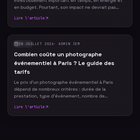
investissement important en temps, en énergie et
en budget. Pourtant, son impact ne devrait pas
s'arrêter à la fin de la journée. Grâce à un reportage
Lire l'article
photo événementiel, votre entreprise dispose
d'images professionnelles qui alimentent
durablement sa communication, renforcent sa
notoriété et valorisent son image de marque.
28 JUILLET 2026
·
ADMIN IEM
GUIDES
Découvrez pourquoi faire appel à un photographe
Combien coûte un photographe
événementiel constitue un véritable
investissement pour votre stratégie de com
événementiel à Paris ? Le guide des
tarifs
Le prix d'un photographe événementiel à Paris
dépend de nombreux critères : durée de la
prestation, type d'événement, nombre de
participants, délai de livraison ou encore services
Lire l'article
complémentaires. Plutôt que de rechercher le tarif
le plus bas, il est essentiel de comprendre ce qui
influence le coût d'un reportage photo
professionnel afin de choisir une prestation
adaptée à vos objectifs et à votre budget.