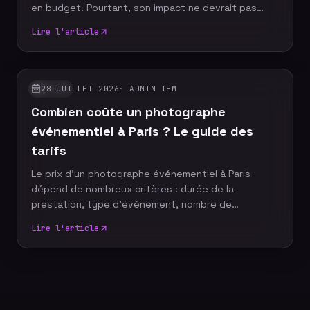
en budget. Pourtant, son impact ne devrait pas
s'arrêter à la fin de la journée. Grâce à un reportage
Lire l'article
photo événementiel, votre entreprise dispose
d'images professionnelles qui alimentent
durablement sa communication, renforcent sa
notoriété et valorisent son image de marque.
28 JUILLET 2026
·
ADMIN IEM
GUIDES
Découvrez pourquoi faire appel à un photographe
Combien coûte un photographe
événementiel constitue un véritable
investissement pour votre stratégie de com
événementiel à Paris ? Le guide des
tarifs
Le prix d'un photographe événementiel à Paris
dépend de nombreux critères : durée de la
prestation, type d'événement, nombre de
participants, délai de livraison ou encore services
Lire l'article
complémentaires. Plutôt que de rechercher le tarif
le plus bas, il est essentiel de comprendre ce qui
influence le coût d'un reportage photo
professionnel afin de choisir une prestation
adaptée à vos objectifs et à votre budget.