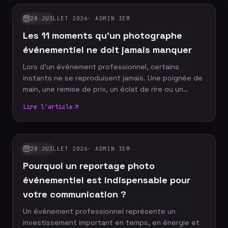
28 JUILLET 2026
·
ADMIN IEM
GUIDES
Les 11 moments qu'un photographe
événementiel ne doit jamais manquer
Lors d'un événement professionnel, certains
instants ne se reproduisent jamais. Une poignée de
main, une remise de prix, un éclat de rire ou un
discours marquant peuvent devenir les images
Lire l'article
emblématiques de votre communication. Un
photographe événementiel expérimenté sait
anticiper ces moments décisifs afin de raconter
votre événement à travers un reportage photo
28 JUILLET 2026
·
ADMIN IEM
GUIDES
authentique, vivant et cohérent. Découvrez les dix
Pourquoi un reportage photo
moments incontournables qu'aucun reportage
photo ne devrait manquer.
événementiel est indispensable pour
votre communication ?
Un événement professionnel représente un
investissement important en temps, en énergie et