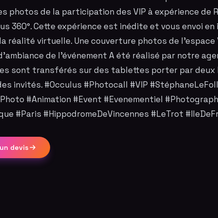
es photos de la participation des VIP à expérience de R
lus 360°. Cette expérience est inédite et vous envoi en
la réalité virtuelle. Une couverture photos de l’espace 
’ambiance de l’événement A été réalisé par notre age
es sont transférés sur des tablettes porter par deux
des invités. #Occulus #Photocall #VIP #StéphaneLeFol
Photo #Animation #Event #Evenementiel #Photograp
que #Paris #HippodromeDeVincennes #LeTrot #IleDeF
un devis