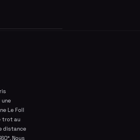
ris
r une
ne Le Foll
e
trot
au
ne distance
360°. Nous