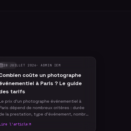
28 JUILLET 2026
·
ADMIN IEM
GUIDES
Combien coûte un photographe
événementiel à Paris ? Le guide
des tarifs
Le prix d'un photographe événementiel à
Paris dépend de nombreux critères : durée
de la prestation, type d'événement, nombre
de participants, délai de livraison ou encore
Lire l'article
services complémentaires. Plutôt que de