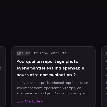
28 JUILLET 2026
·
ADMIN IEM
GUIDES
Pourquoi un reportage photo
t
événementiel est indispensable
pour votre communication ?
Un événement professionnel représente un
investissement important en temps, en
t
énergie et en budget. Pourtant, son impact
ne devrait pas s'arrêter à la fin de la journée.
Lire l'article
Grâce à un reportage photo événementiel,