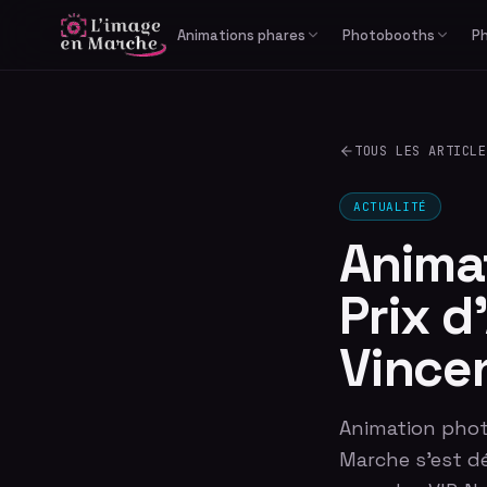
Animations phares
Photobooths
P
Print Reportage
Libre-service
Photobooth IA générative
Cabine photo
TOUS LES ARTICLE
Studio Bullet Time 360°
Borne selfie
Vidéomaton
ACTUALITÉ
Animat
Prix 
Vince
Animation photo
Marche s'est d