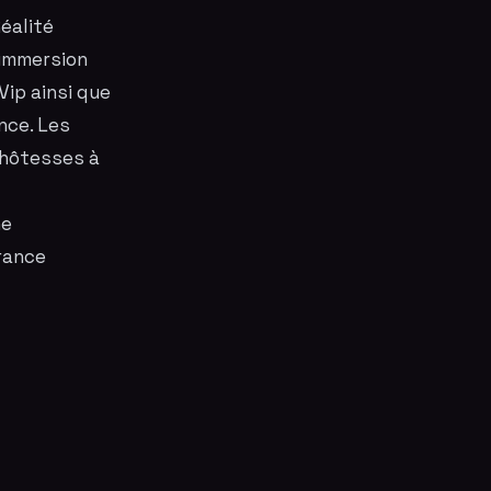
éalité
 immersion
Vip ainsi que
nce. Les
 hôtesses à
l
he
rance