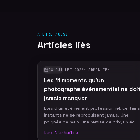
À LIRE AUSSI
Articles liés
28 JUILLET 2026
·
ADMIN IEM
GUIDES
Les 11 moments qu'un
photographe événementiel ne doi
jamais manquer
Lors d'un événement professionnel, certains
instants ne se reproduisent jamais. Une
poignée de main, une remise de prix, un écla
de rire ou un discours marquant peuvent
Lire l'article
devenir les images emblématiques de votre