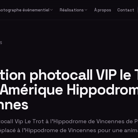
hotographe événementiel
Réalisations
À propos
Contact
Études de cas
Corporate
Avec équipe
Privé
Formats spéciaux
Actualités
Séminaire & convention
Avec photographe
Mariage
GIF / Boomerang
S
Lancement de produit
Avec animateur
Anniversaire & fête privée
O'PAd
Gala & soirée d'entreprise
Bar / Bat Mitzvah
Salon professionnel
Voir tous les événements
ion photocall VIP le T
d’Amérique Hippodro
nnes
call Vip Le Trot à l'Hippodrome de Vincennes de P
éplacé à l'Hippodrome de Vincennes pour une anim