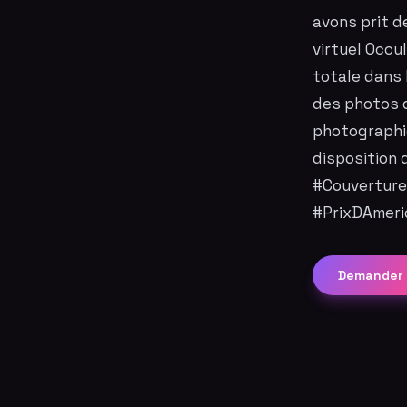
avons prit d
virtuel Occu
totale dans 
des photos d
photographi
disposition 
#Couverture
#PrixDAmeri
Demander 