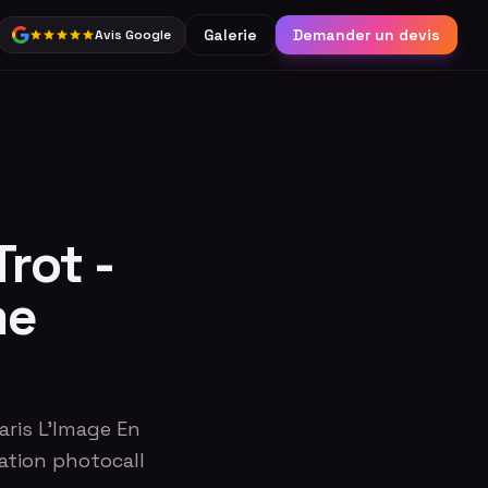
Galerie
Demander un devis
Avis Google
Partage
Borne connectée &
réseaux sociaux
Catalogue complet
rot -
me
aris L'Image En
ation photocall