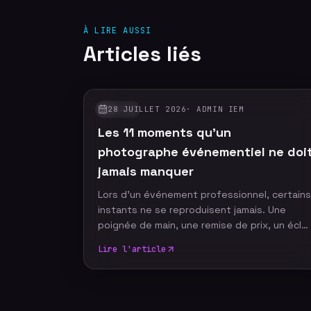
À LIRE AUSSI
Articles liés
28 JUILLET 2026
·
ADMIN IEM
GUIDES
Les 11 moments qu'un
photographe événementiel ne doi
jamais manquer
Lors d'un événement professionnel, certains
instants ne se reproduisent jamais. Une
poignée de main, une remise de prix, un écla
de rire ou un discours marquant peuvent
Lire l'article
devenir les images emblématiques de votre
communication. Un photographe
événementiel expérimenté sait anticiper ces
moments décisifs afin de raconter votre