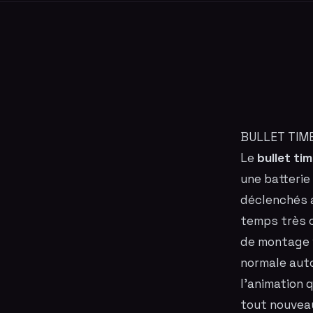
BULLET TIME 
Le
bullet ti
une batterie
déclenchés a
temps très c
de montage v
normale auto
l'animation
q
tout nouvea