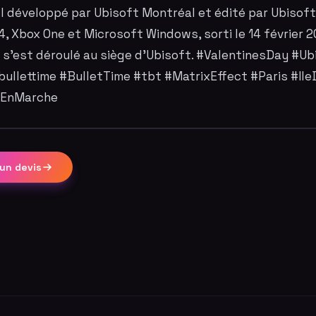
l développé par Ubisoft Montréal et édité par Ubisoft
4, Xbox One et Microsoft Windows, sorti le 14 février 2
s'est déroulé au siège d’Ubisoft. #ValentinesDay #Ub
bullettime #BulletTime #tbt #MatrixEffect #Paris #Il
eEnMarche
un devis