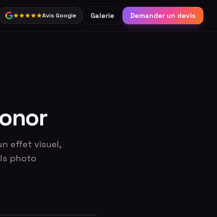
Galerie
Demander un devis
Avis Google
Partage
Borne connectée &
réseaux sociaux
Catalogue complet
Honor
n effet visuel,
ils photo