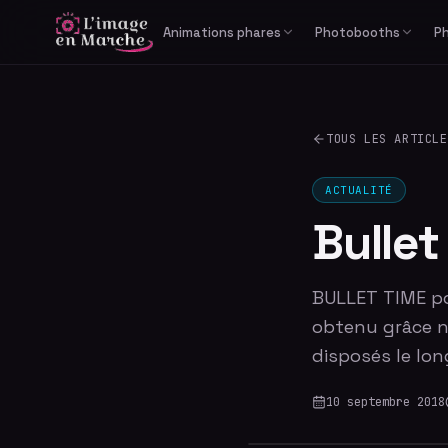
Animations phares
Photobooths
P
Print Reportage
Libre-service
Photobooth IA générative
Cabine photo
TOUS LES ARTICLE
Studio Bullet Time 360°
Borne selfie
Vidéomaton
ACTUALITÉ
Bulle
BULLET TIME pou
obtenu grâce n
disposés le lo
10 septembre 2018