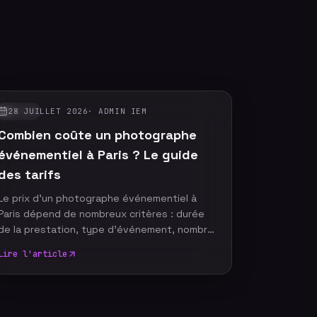
28 JUILLET 2026
·
ADMIN IEM
GUIDES
Combien coûte un photographe
événementiel à Paris ? Le guide
des tarifs
Le prix d'un photographe événementiel à
Paris dépend de nombreux critères : durée
de la prestation, type d'événement, nombre
de participants, délai de livraison ou encore
Lire l'article
services complémentaires. Plutôt que de
rechercher le tarif le plus bas, il est
essentiel de comprendre ce qui influence le
coût d'un reportage photo professionnel