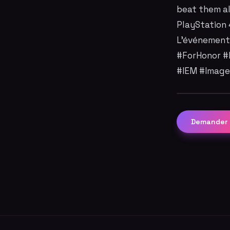
beat them al
PlayStation 
L'événement 
#ForHonor #
#IEM #Imag
Demander 