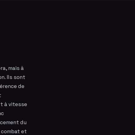
ra, mais à
n. Ils sont
férence de
t
t à vitesse
nc
ancement du
t combat et