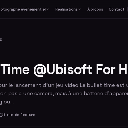
hotographe événementiel
Réalisations
À propos
Contact
Études de cas
Corporate
Avec équipe
Privé
Formats spéciaux
Actualités
Séminaire & convention
Avec photographe
Mariage
GIF / Boomerang
S
Lancement de produit
Avec animateur
Anniversaire & fête privée
O'PAd
Gala & soirée d'entreprise
Bar / Bat Mitzvah
Salon professionnel
Voir tous les événements
t Time @Ubisoft For 
r le lancement d'un jeu vidéo Le bullet time est u
on pas à une caméra, mais à une batterie d'appare
ng ou…
1
min de lecture