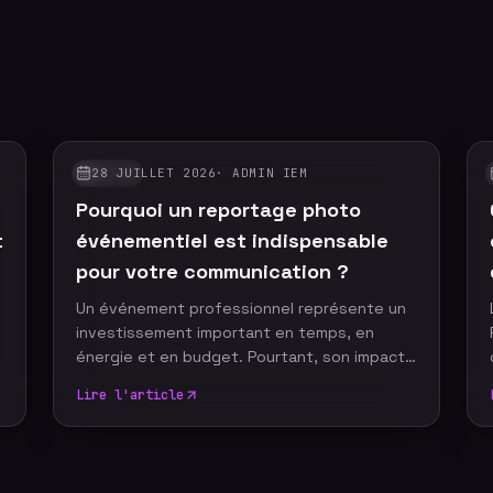
28 JUILLET 2026
·
ADMIN IEM
GUIDES
Pourquoi un reportage photo
t
événementiel est indispensable
pour votre communication ?
Un événement professionnel représente un
investissement important en temps, en
t
énergie et en budget. Pourtant, son impact
ne devrait pas s'arrêter à la fin de la journée.
Lire l'article
Grâce à un reportage photo événementiel,
votre entreprise dispose d'images
professionnelles qui alimentent durablement
sa communication, renforcent sa notoriété