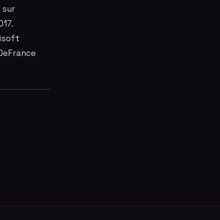
 sur
017.
isoft
eDeFrance