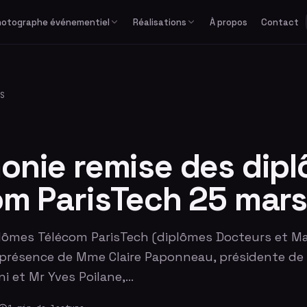
hotographe événementiel
Réalisations
À propos
Contact
Études de cas
Corporate
Avec équipe
Privé
Formats spéciaux
Actualités
Séminaire & convention
Avec photographe
Mariage
GIF / Boomerang
S
Lancement de produit
Avec animateur
Anniversaire & fête privée
O'PAd
Gala & soirée d'entreprise
Bar / Bat Mitzvah
Salon professionnel
Voir tous les événements
onie remise des dip
om ParisTech 25 mars
lômes Télécom ParisTech (diplômes Docteurs et M
n présence de Mme Claire Paponneau, présidente de
i et Mr Yves Poilane,…