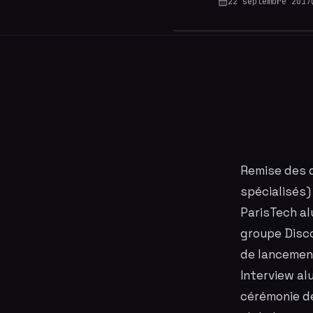
22 septembre 2017
Remise
des 
spécialisés
ParisTech
al
groupe Disc
de lancemen
Interview al
cérémonie
de