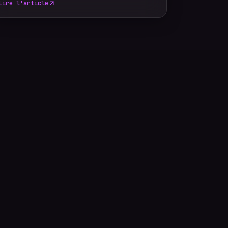
Lire l'article
services complémentaires. Plutôt que de
rechercher le tarif le plus bas, il est
essentiel de comprendre ce qui influence le
coût d'un reportage photo professionnel
afin de choisir une prestation adaptée à vos
objectifs et à votre budget.