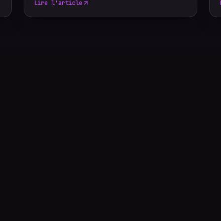
Lire l'article
Grâce à un reportage photo événementiel,
votre entreprise dispose d'images
professionnelles qui alimentent durablement
sa communication, renforcent sa notoriété
et valorisent son image de marque.
Découvrez pourquoi faire appel à un
photographe événementiel constitue un
véritable investissement pour votre
stratégie de com