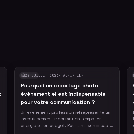
28 JUILLET 2026
·
ADMIN IEM
GUIDES
Pourquoi un reportage photo
t
événementiel est indispensable
pour votre communication ?
Un événement professionnel représente un
investissement important en temps, en
t
énergie et en budget. Pourtant, son impact
ne devrait pas s'arrêter à la fin de la journée.