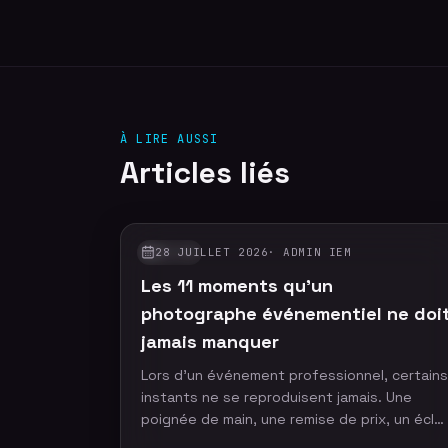
À LIRE AUSSI
Articles liés
28 JUILLET 2026
·
ADMIN IEM
GUIDES
Les 11 moments qu'un
photographe événementiel ne doi
jamais manquer
Lors d'un événement professionnel, certains
instants ne se reproduisent jamais. Une
poignée de main, une remise de prix, un écla
de rire ou un discours marquant peuvent