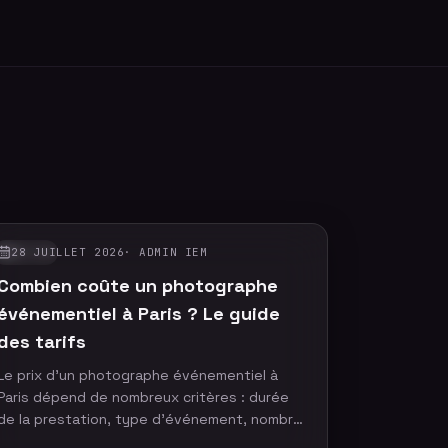
28 JUILLET 2026
·
ADMIN IEM
GUIDES
Combien coûte un photographe
événementiel à Paris ? Le guide
des tarifs
Le prix d'un photographe événementiel à
Paris dépend de nombreux critères : durée
de la prestation, type d'événement, nombre
de participants, délai de livraison ou encore