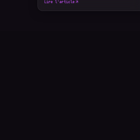
Lire l'article
devenir les images emblématiques de votre
communication. Un photographe
événementiel expérimenté sait anticiper ces
moments décisifs afin de raconter votre
événement à travers un reportage photo
authentique, vivant et cohérent. Découvrez
les dix moments incontournables qu'aucun
reportage photo ne devrait manquer.