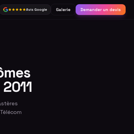
Galerie
Demander un devis
Avis Google
Partage
Borne connectée &
réseaux sociaux
Catalogue complet
lômes
 2011
astères
 Télécom