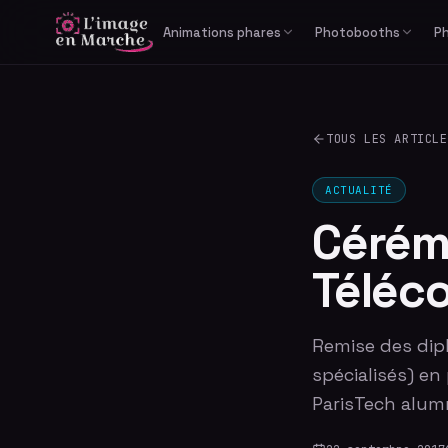
Animations phares
Photobooths
P
Print Reportage
Libre-service
Photobooth IA générative
Cabine photo
TOUS LES ARTICLE
Studio Bullet Time 360°
Borne selfie
Vidéomaton
ACTUALITÉ
Cérém
Téléc
Remise des dip
spécialisés) e
ParisTech alumn