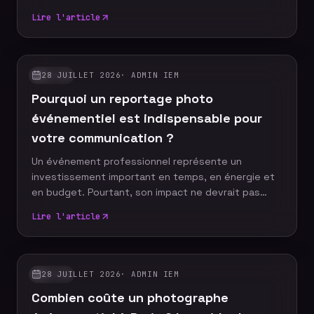
discours marquant peuvent devenir les images
Lire l'article
emblématiques de votre communication. Un
photographe événementiel expérimenté sait
anticiper ces moments décisifs afin de raconter
votre événement à travers un reportage photo
28 JUILLET 2026
·
ADMIN IEM
GUIDES
authentique, vivant et cohérent. Découvrez les dix
Pourquoi un reportage photo
moments incontournables qu'aucun reportage
photo ne devrait manquer.
événementiel est indispensable pour
votre communication ?
Un événement professionnel représente un
investissement important en temps, en énergie et
en budget. Pourtant, son impact ne devrait pas
s'arrêter à la fin de la journée. Grâce à un reportage
Lire l'article
photo événementiel, votre entreprise dispose
d'images professionnelles qui alimentent
durablement sa communication, renforcent sa
notoriété et valorisent son image de marque.
28 JUILLET 2026
·
ADMIN IEM
GUIDES
Découvrez pourquoi faire appel à un photographe
Combien coûte un photographe
événementiel constitue un véritable