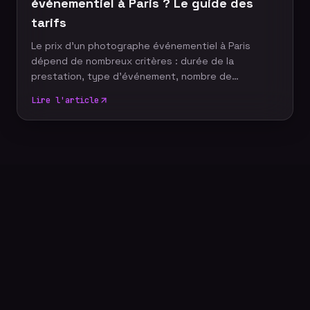
investissement pour votre stratégie de com
événementiel à Paris ? Le guide des
tarifs
Le prix d'un photographe événementiel à Paris
dépend de nombreux critères : durée de la
prestation, type d'événement, nombre de
participants, délai de livraison ou encore services
Lire l'article
complémentaires. Plutôt que de rechercher le tarif
le plus bas, il est essentiel de comprendre ce qui
influence le coût d'un reportage photo
professionnel afin de choisir une prestation
adaptée à vos objectifs et à votre budget.