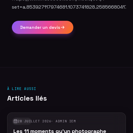
set=a.853927117974681.1073741828.258566804177
Demander un devis
À LIRE AUSSI
Articles liés
28 JUILLET 2026
·
ADMIN IEM
GUIDES
Les 11 moments qu'un photographe