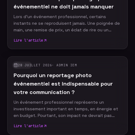
événementiel ne doit jamais manquer
Lors d'un événement professionnel, certains
instants ne se reproduisent jamais. Une poignée de
main, une remise de prix, un éclat de rire ou un
discours marquant peuvent devenir les images
Lire l'article
emblématiques de votre communication. Un
photographe événementiel expérimenté sait
anticiper ces moments décisifs afin de raconter
votre événement à travers un reportage photo
28 JUILLET 2026
·
ADMIN IEM
GUIDES
authentique, vivant et cohérent. Découvrez les dix
Pourquoi un reportage photo
moments incontournables qu'aucun reportage
photo ne devrait manquer.
événementiel est indispensable pour
votre communication ?
Un événement professionnel représente un
investissement important en temps, en énergie et
en budget. Pourtant, son impact ne devrait pas
s'arrêter à la fin de la journée. Grâce à un reportage
Lire l'article
photo événementiel, votre entreprise dispose