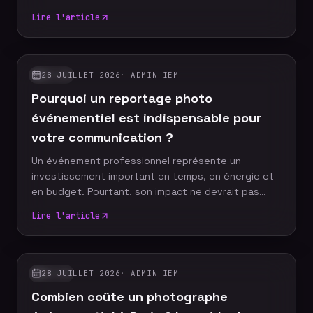
discours marquant peuvent devenir les images
Lire l'article
emblématiques de votre communication. Un
photographe événementiel expérimenté sait
anticiper ces moments décisifs afin de raconter
votre événement à travers un reportage photo
28 JUILLET 2026
·
ADMIN IEM
GUIDES
authentique, vivant et cohérent. Découvrez les dix
Pourquoi un reportage photo
moments incontournables qu'aucun reportage
photo ne devrait manquer.
événementiel est indispensable pour
votre communication ?
Un événement professionnel représente un
investissement important en temps, en énergie et
en budget. Pourtant, son impact ne devrait pas
s'arrêter à la fin de la journée. Grâce à un reportage
Lire l'article
photo événementiel, votre entreprise dispose
d'images professionnelles qui alimentent
durablement sa communication, renforcent sa
notoriété et valorisent son image de marque.
28 JUILLET 2026
·
ADMIN IEM
GUIDES
Découvrez pourquoi faire appel à un photographe
Combien coûte un photographe
événementiel constitue un véritable