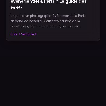
investissement pour votre stratégie de com
événementiel à Paris ? Le guide des
tarifs
Le prix d'un photographe événementiel à Paris
dépend de nombreux critères : durée de la
prestation, type d'événement, nombre de
participants, délai de livraison ou encore services
Lire l'article
complémentaires. Plutôt que de rechercher le tarif
le plus bas, il est essentiel de comprendre ce qui
influence le coût d'un reportage photo
professionnel afin de choisir une prestation
adaptée à vos objectifs et à votre budget.