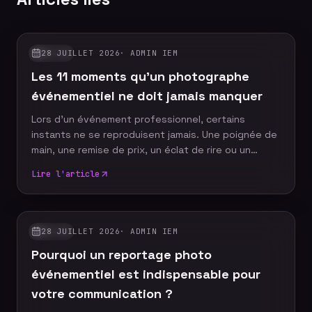
28 JUILLET 2026
·
ADMIN IEM
GUIDES
Les 11 moments qu'un photographe
événementiel ne doit jamais manquer
Lors d'un événement professionnel, certains
instants ne se reproduisent jamais. Une poignée de
main, une remise de prix, un éclat de rire ou un
discours marquant peuvent devenir les images
Lire l'article
emblématiques de votre communication. Un
photographe événementiel expérimenté sait
anticiper ces moments décisifs afin de raconter
votre événement à travers un reportage photo
28 JUILLET 2026
·
ADMIN IEM
GUIDES
authentique, vivant et cohérent. Découvrez les dix
Pourquoi un reportage photo
moments incontournables qu'aucun reportage
photo ne devrait manquer.
événementiel est indispensable pour
votre communication ?