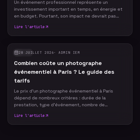
Un événement professionnel représente un
investissement important en temps, en énergie et
en budget. Pourtant, son impact ne devrait pas
s'arrêter à la fin de la journée. Grâce à un reportage
Lire l'article
photo événementiel, votre entreprise dispose
d'images professionnelles qui alimentent
durablement sa communication, renforcent sa
notoriété et valorisent son image de marque.
28 JUILLET 2026
·
ADMIN IEM
GUIDES
Découvrez pourquoi faire appel à un photographe
Combien coûte un photographe
événementiel constitue un véritable
investissement pour votre stratégie de com
événementiel à Paris ? Le guide des
tarifs
Le prix d'un photographe événementiel à Paris
dépend de nombreux critères : durée de la
prestation, type d'événement, nombre de
participants, délai de livraison ou encore services
Lire l'article
complémentaires. Plutôt que de rechercher le tarif
le plus bas, il est essentiel de comprendre ce qui
influence le coût d'un reportage photo
professionnel afin de choisir une prestation