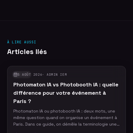
À LIRE AUSSI
Articles liés
5 AOÛT 2026
·
ADMIN IEM
GUIDES
Photomaton IA vs Photobooth IA : quelle
différence pour votre événement à
Paris ?
Photomaton IA ou photobooth IA : deux mots, une
même question quand on organise un événement à
Paris. Dans ce guide, on démêle la terminologie une
fois pour toutes, on explique concrètement