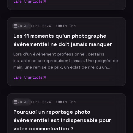
Lire l'article
comment fonctionne cette animation nouvelle
génération, et on donne les bonnes questions à
poser avant de choisir un prestataire — tarifs,
personnalisation des univers IA, temps de
28 JUILLET 2026
·
ADMIN IEM
GUIDES
traitement, et cas d'usage selon que vous
Les 11 moments qu'un photographe
organisez un mariage ou un événement corporate.
événementiel ne doit jamais manquer
Lors d'un événement professionnel, certains
instants ne se reproduisent jamais. Une poignée de
main, une remise de prix, un éclat de rire ou un
discours marquant peuvent devenir les images
Lire l'article
emblématiques de votre communication. Un
photographe événementiel expérimenté sait
anticiper ces moments décisifs afin de raconter
votre événement à travers un reportage photo
28 JUILLET 2026
·
ADMIN IEM
GUIDES
authentique, vivant et cohérent. Découvrez les dix
Pourquoi un reportage photo
moments incontournables qu'aucun reportage
photo ne devrait manquer.
événementiel est indispensable pour
votre communication ?