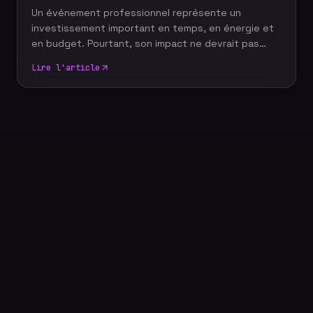
Un événement professionnel représente un
investissement important en temps, en énergie et
en budget. Pourtant, son impact ne devrait pas
s'arrêter à la fin de la journée. Grâce à un reportage
Lire l'article
photo événementiel, votre entreprise dispose
d'images professionnelles qui alimentent
durablement sa communication, renforcent sa
notoriété et valorisent son image de marque.
Découvrez pourquoi faire appel à un photographe
événementiel constitue un véritable
investissement pour votre stratégie de com