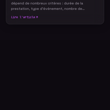
dépend de nombreux critères : durée de la
prestation, type d'événement, nombre de
participants, délai de livraison ou encore services
Lire l'article
complémentaires. Plutôt que de rechercher le tarif
le plus bas, il est essentiel de comprendre ce qui
influence le coût d'un reportage photo
professionnel afin de choisir une prestation
adaptée à vos objectifs et à votre budget.