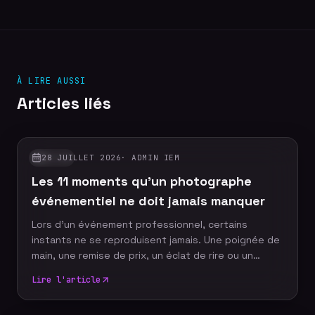
À LIRE AUSSI
Articles liés
28 JUILLET 2026
·
ADMIN IEM
GUIDES
Les 11 moments qu'un photographe
événementiel ne doit jamais manquer
Lors d'un événement professionnel, certains
instants ne se reproduisent jamais. Une poignée de
main, une remise de prix, un éclat de rire ou un
discours marquant peuvent devenir les images
Lire l'article
emblématiques de votre communication. Un
photographe événementiel expérimenté sait