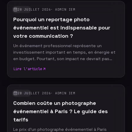
anticiper ces moments décisifs afin de raconter
votre événement à travers un reportage photo
28 JUILLET 2026
·
ADMIN IEM
GUIDES
authentique, vivant et cohérent. Découvrez les dix
Pourquoi un reportage photo
moments incontournables qu'aucun reportage
photo ne devrait manquer.
événementiel est indispensable pour
votre communication ?
Un événement professionnel représente un
investissement important en temps, en énergie et
en budget. Pourtant, son impact ne devrait pas
s'arrêter à la fin de la journée. Grâce à un reportage
Lire l'article
photo événementiel, votre entreprise dispose
d'images professionnelles qui alimentent
durablement sa communication, renforcent sa
notoriété et valorisent son image de marque.
28 JUILLET 2026
·
ADMIN IEM
GUIDES
Découvrez pourquoi faire appel à un photographe
Combien coûte un photographe
événementiel constitue un véritable
investissement pour votre stratégie de com
événementiel à Paris ? Le guide des
tarifs
Le prix d'un photographe événementiel à Paris