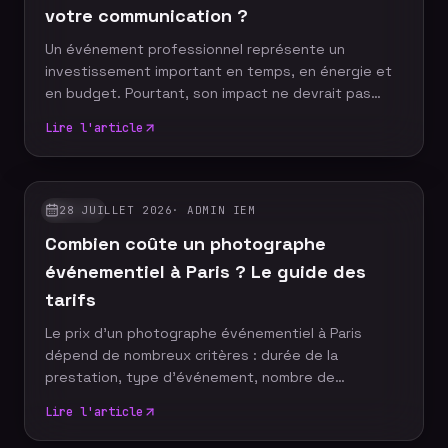
votre communication ?
Un événement professionnel représente un
investissement important en temps, en énergie et
en budget. Pourtant, son impact ne devrait pas
s'arrêter à la fin de la journée. Grâce à un reportage
Lire l'article
photo événementiel, votre entreprise dispose
d'images professionnelles qui alimentent
durablement sa communication, renforcent sa
notoriété et valorisent son image de marque.
28 JUILLET 2026
·
ADMIN IEM
GUIDES
Découvrez pourquoi faire appel à un photographe
Combien coûte un photographe
événementiel constitue un véritable
investissement pour votre stratégie de com
événementiel à Paris ? Le guide des
tarifs
Le prix d'un photographe événementiel à Paris
dépend de nombreux critères : durée de la
prestation, type d'événement, nombre de
participants, délai de livraison ou encore services
Lire l'article
complémentaires. Plutôt que de rechercher le tarif
le plus bas, il est essentiel de comprendre ce qui