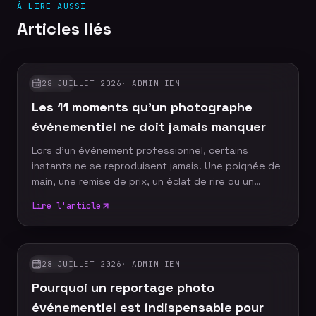
À LIRE AUSSI
Articles liés
28 JUILLET 2026
·
ADMIN IEM
GUIDES
Les 11 moments qu'un photographe
événementiel ne doit jamais manquer
Lors d'un événement professionnel, certains
instants ne se reproduisent jamais. Une poignée de
main, une remise de prix, un éclat de rire ou un
discours marquant peuvent devenir les images
Lire l'article
emblématiques de votre communication. Un
photographe événementiel expérimenté sait
anticiper ces moments décisifs afin de raconter
votre événement à travers un reportage photo
28 JUILLET 2026
·
ADMIN IEM
GUIDES
authentique, vivant et cohérent. Découvrez les dix
Pourquoi un reportage photo
moments incontournables qu'aucun reportage
photo ne devrait manquer.
événementiel est indispensable pour