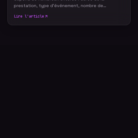
prestation, type d'événement, nombre de
participants, délai de livraison ou encore services
Lire l'article
complémentaires. Plutôt que de rechercher le tarif
le plus bas, il est essentiel de comprendre ce qui
influence le coût d'un reportage photo
professionnel afin de choisir une prestation
adaptée à vos objectifs et à votre budget.