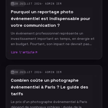
votre événement à travers un reportage photo
28 JUILLET 2026
·
ADMIN IEM
GUIDES
authentique, vivant et cohérent. Découvrez les dix
Pourquoi un reportage photo
moments incontournables qu'aucun reportage
photo ne devrait manquer.
événementiel est indispensable pour
votre communication ?
Un événement professionnel représente un
investissement important en temps, en énergie et
en budget. Pourtant, son impact ne devrait pas
s'arrêter à la fin de la journée. Grâce à un reportage
Lire l'article
photo événementiel, votre entreprise dispose
d'images professionnelles qui alimentent
durablement sa communication, renforcent sa
notoriété et valorisent son image de marque.
28 JUILLET 2026
·
ADMIN IEM
GUIDES
Découvrez pourquoi faire appel à un photographe
Combien coûte un photographe
événementiel constitue un véritable
investissement pour votre stratégie de com
événementiel à Paris ? Le guide des
tarifs
Le prix d'un photographe événementiel à Paris
dépend de nombreux critères : durée de la