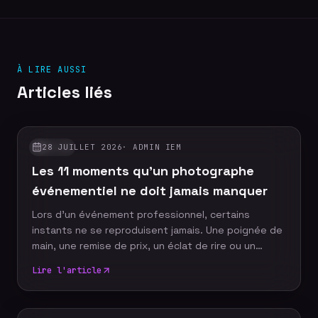
À LIRE AUSSI
Articles liés
28 JUILLET 2026
·
ADMIN IEM
GUIDES
Les 11 moments qu'un photographe
événementiel ne doit jamais manquer
Lors d'un événement professionnel, certains
instants ne se reproduisent jamais. Une poignée de
main, une remise de prix, un éclat de rire ou un
discours marquant peuvent devenir les images
Lire l'article
emblématiques de votre communication. Un
photographe événementiel expérimenté sait
anticiper ces moments décisifs afin de raconter