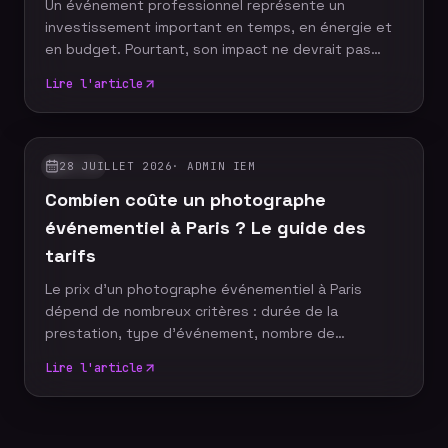
Un événement professionnel représente un
investissement important en temps, en énergie et
en budget. Pourtant, son impact ne devrait pas
s'arrêter à la fin de la journée. Grâce à un reportage
Lire l'article
photo événementiel, votre entreprise dispose
d'images professionnelles qui alimentent
durablement sa communication, renforcent sa
notoriété et valorisent son image de marque.
28 JUILLET 2026
·
ADMIN IEM
GUIDES
Découvrez pourquoi faire appel à un photographe
Combien coûte un photographe
événementiel constitue un véritable
investissement pour votre stratégie de com
événementiel à Paris ? Le guide des
tarifs
Le prix d'un photographe événementiel à Paris
dépend de nombreux critères : durée de la
prestation, type d'événement, nombre de
participants, délai de livraison ou encore services
Lire l'article
complémentaires. Plutôt que de rechercher le tarif
le plus bas, il est essentiel de comprendre ce qui
influence le coût d'un reportage photo
professionnel afin de choisir une prestation