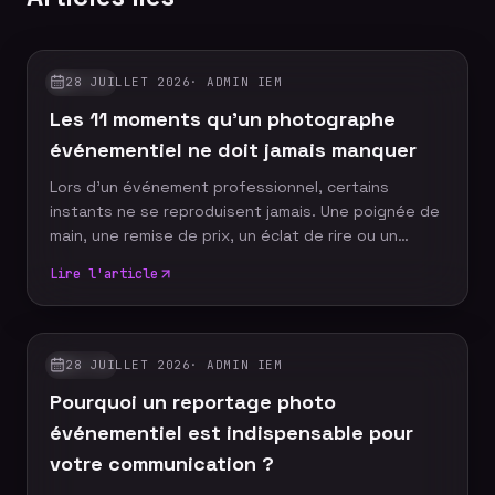
28 JUILLET 2026
·
ADMIN IEM
GUIDES
Les 11 moments qu'un photographe
événementiel ne doit jamais manquer
Lors d'un événement professionnel, certains
instants ne se reproduisent jamais. Une poignée de
main, une remise de prix, un éclat de rire ou un
discours marquant peuvent devenir les images
Lire l'article
emblématiques de votre communication. Un
photographe événementiel expérimenté sait
anticiper ces moments décisifs afin de raconter
votre événement à travers un reportage photo
28 JUILLET 2026
·
ADMIN IEM
GUIDES
authentique, vivant et cohérent. Découvrez les dix
Pourquoi un reportage photo
moments incontournables qu'aucun reportage
photo ne devrait manquer.
événementiel est indispensable pour
votre communication ?