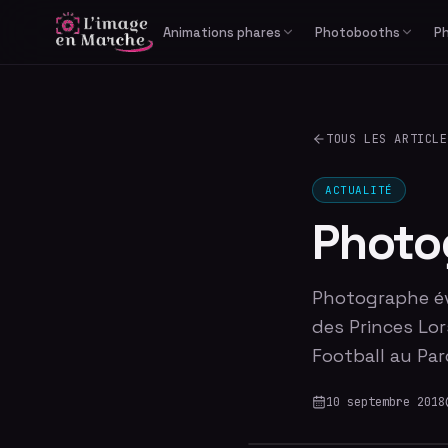
Animations phares
Photobooths
P
Print Reportage
Libre-service
Photobooth IA générative
Cabine photo
TOUS LES ARTICLE
Studio Bullet Time 360°
Borne selfie
Vidéomaton
ACTUALITÉ
Photo
Photographe év
des Princes Lo
Football au Par
10 septembre 2018