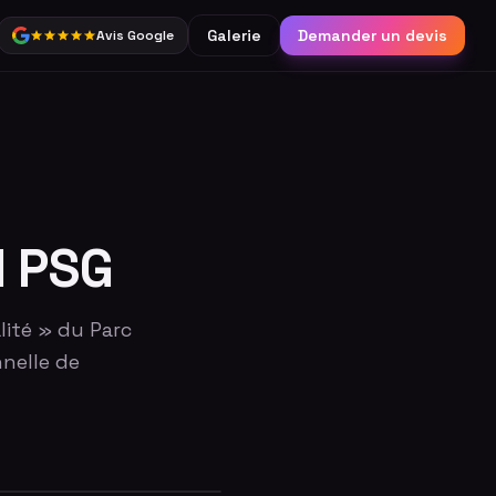
Galerie
Demander un devis
Avis Google
Partage
Borne connectée &
réseaux sociaux
Catalogue complet
l PSG
ité » du Parc
nelle de