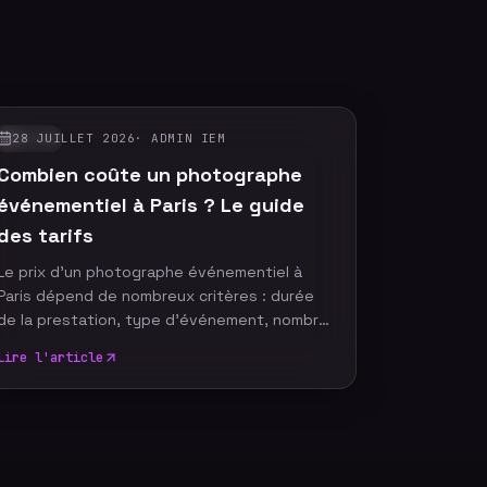
28 JUILLET 2026
·
ADMIN IEM
GUIDES
Combien coûte un photographe
événementiel à Paris ? Le guide
des tarifs
Le prix d'un photographe événementiel à
Paris dépend de nombreux critères : durée
de la prestation, type d'événement, nombre
de participants, délai de livraison ou encore
Lire l'article
services complémentaires. Plutôt que de
rechercher le tarif le plus bas, il est
essentiel de comprendre ce qui influence le
coût d'un reportage photo professionnel
afin de choisir une prestation adaptée à vos