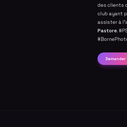
des clients 
club ayant p
assister à l
Pastore
. #
#BornePhoto
Demander 