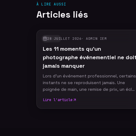
À LIRE AUSSI
Articles liés
28 JUILLET 2026
·
ADMIN IEM
GUIDES
Les 11 moments qu'un
photographe événementiel ne doi
jamais manquer
Lors d'un événement professionnel, certains
instants ne se reproduisent jamais. Une
poignée de main, une remise de prix, un écla
de rire ou un discours marquant peuvent
Lire l'article
devenir les images emblématiques de votre
communication. Un photographe
événementiel expérimenté sait anticiper ces
moments décisifs afin de raconter votre
événement à travers un reportage photo