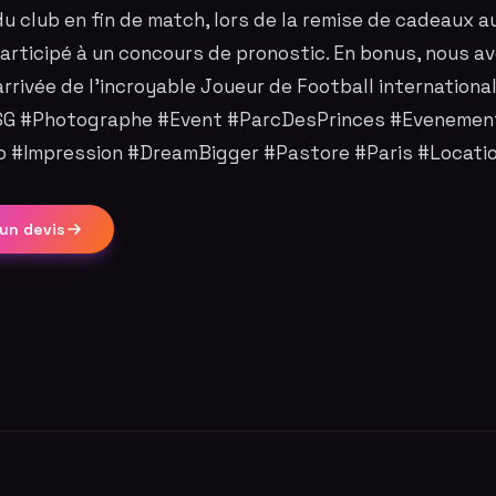
du club en fin de match, lors de la remise de cadeaux a
articipé à un concours de pronostic. En bonus, nous a
'arrivée de l'incroyable Joueur de Football internationa
PSG #Photographe #Event #ParcDesPrinces #Evenement
 #Impression #DreamBigger #Pastore #Paris #Locati
un devis