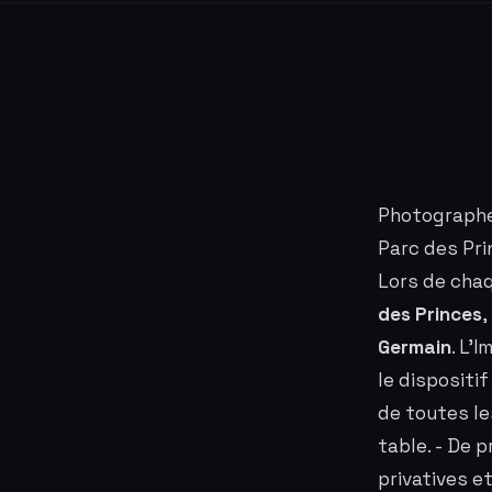
Photographe
Parc des Pr
Lors de chaq
des Princes
,
Germain
. L'
le dispositi
de toutes le
table. - De 
privatives e