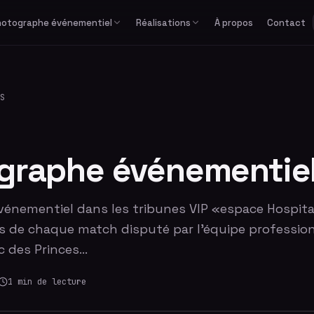
hotographe événementiel
Réalisations
À propos
Contact
Études de cas
Corporate
Avec équipe
Privé
Formats spéciaux
Actualités
Séminaire & convention
Avec photographe
Mariage
GIF / Boomerang
S
Lancement de produit
Avec animateur
Anniversaire & fête privée
O'PAd
Gala & soirée d'entreprise
Bar / Bat Mitzvah
Salon professionnel
Voir tous les événements
graphe événementie
énementiel dans les tribunes VIP «espace Hospital
rs de chaque match disputé par l'équipe profession
c des Princes…
1
min de lecture