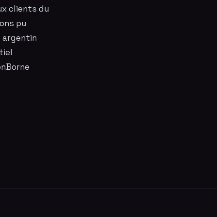
ux clients du
vons pu
l argentin
iel
onBorne