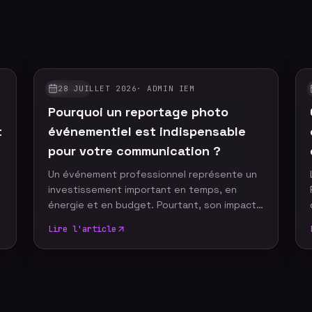
28 JUILLET 2026
·
ADMIN IEM
GUIDES
Pourquoi un reportage photo
t
événementiel est indispensable
pour votre communication ?
Un événement professionnel représente un
investissement important en temps, en
t
énergie et en budget. Pourtant, son impact
ne devrait pas s'arrêter à la fin de la journée.
Lire l'article
Grâce à un reportage photo événementiel,
votre entreprise dispose d'images
professionnelles qui alimentent durablement
sa communication, renforcent sa notoriété
et valorisent son image de marque.