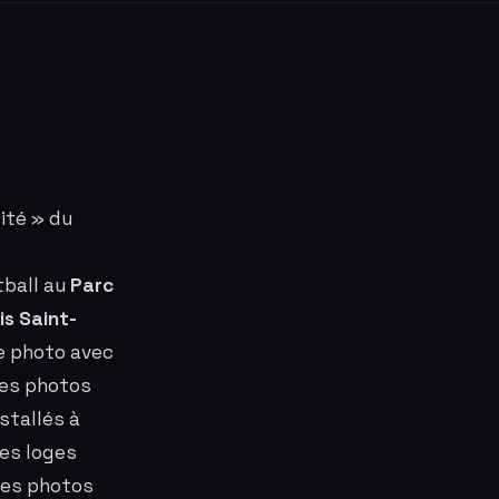
ité » du
ball au
Parc
is Saint-
e photo
avec
des photos
stallés à
les loges
 des photos