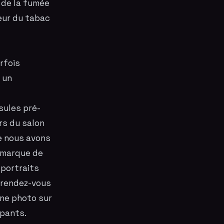
e de la fumée
deur du tabac
rfois
 un
sules pré-
ors du salon
e nous avons
a marque de
s
portraits
s rendez-vous
ne photo
sur
ipants.