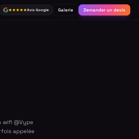
Galerie
Demander un devis
Avis Google
Partage
Borne connectée &
réseaux sociaux
Catalogue complet
n wifi @Vype
rfois appelée