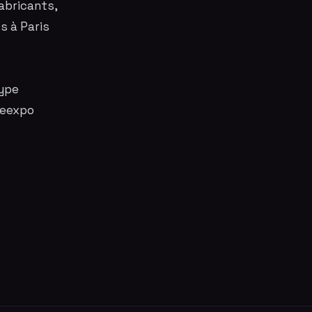
abricants,
s à Paris
ype
geexpo