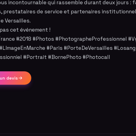
us incontournable qui rassemble durant deux jours : f
, prestataires de service et partenaires institutionnel
e Versailles.
pas cet événement !
France #2018 #Photos #PhotographeProfessionnel #V
 #LImageEnMarche #Paris #PorteDeVersailles #Losan
ssionniel #Portrait #BornePhoto #Photocall
un devis