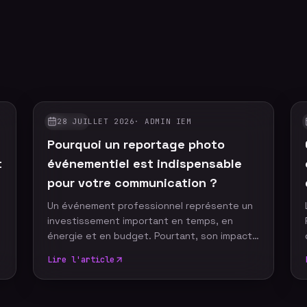
28 JUILLET 2026
·
ADMIN IEM
GUIDES
Pourquoi un reportage photo
t
événementiel est indispensable
pour votre communication ?
Un événement professionnel représente un
investissement important en temps, en
t
énergie et en budget. Pourtant, son impact
ne devrait pas s'arrêter à la fin de la journée.
Lire l'article
Grâce à un reportage photo événementiel,
votre entreprise dispose d'images
professionnelles qui alimentent durablement