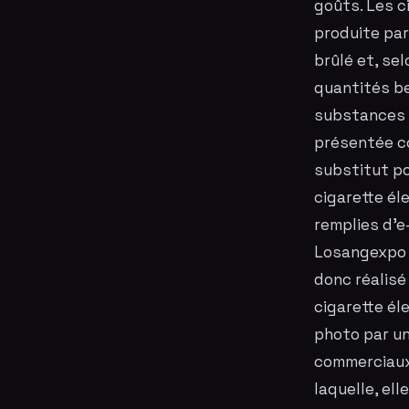
goûts. Les c
produite par
brûlé et, se
quantités be
substances c
présentée c
substitut po
cigarette
él
remplies d'e
Losangexpo
donc réalisé
cigarette él
photo
par u
commerciaux
laquelle, el