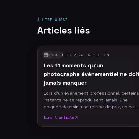
À LIRE AUSSI
Articles liés
28 JUILLET 2026
·
ADMIN IEM
GUIDES
Les 11 moments qu'un
photographe événementiel ne doi
jamais manquer
Lors d'un événement professionnel, certains
instants ne se reproduisent jamais. Une
poignée de main, une remise de prix, un écla
de rire ou un discours marquant peuvent
Lire l'article
devenir les images emblématiques de votre
communication. Un photographe
événementiel expérimenté sait anticiper ces