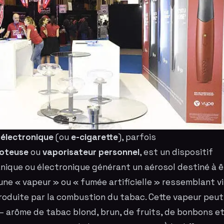
 électronique
(ou
e-cigarette
), parfois
oteuse
ou
vaporisateur personnel
, est un dispositif
ique ou électronique générant un aérosol destiné à êt
 une « vapeur » ou « fumée artificielle » ressemblant 
roduite par la combustion du tabac. Cette vapeur peut
 arôme de tabac blond, brun, de fruits, de bonbons e