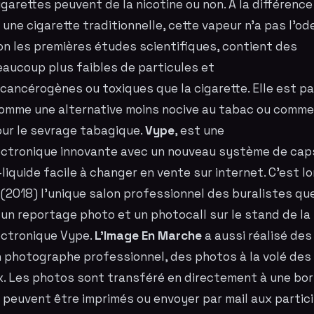
igarettes peuvent de la nicotine ou non. À la différenc
 une cigarette traditionnelle, cette vapeur n'a pas l'o
lon les premières études scientifiques, contient des
aucoup plus faibles de particules et
ancérogènes ou toxiques que la cigarette. Elle est pa
omme une alternative moins nocive au tabac ou comme
ur le sevrage tabagique.
Vype
, est une
ectronique
innovante avec un nouveau système de cap
-liquide facile à changer en vente sur internet. C'est l
(2018) l'unique salon professionnel des buralistes qu
 un reportage photo et un
photocall
sur le stand de l
ectronique
Vype
.
L'Image En Marche
a aussi réalisé de
n
photographe professionnel
, des photos à la volé de
. Les photos sont transféré en directement à une
bor
le peuvent être imprimés ou envoyer par mail aux partic