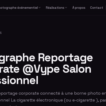
hotographe événementiel
Réalisations
À propos
Contact
Études de cas
Corporate
Avec équipe
Privé
Formats spéciaux
Actualités
Séminaire & convention
Avec photographe
Mariage
GIF / Boomerang
S
Lancement de produit
Avec animateur
Anniversaire & fête privée
O'PAd
Gala & soirée d'entreprise
Bar / Bat Mitzvah
Salon professionnel
Voir tous les événements
graphe Reportage
rate @Vype Salon
ssionnel
portage corporate connecté à une borne photo e
nnel La cigarette électronique (ou e-cigarette ), pa