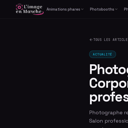
Animations phares
Photobooths
P
Print Reportage
Libre-service
Photobooth IA générative
Cabine photo
TOUS LES ARTICLE
Studio Bullet Time 360°
Borne selfie
Vidéomaton
ACTUALITÉ
Photo
Corpo
profe
Photographe re
Salon professio