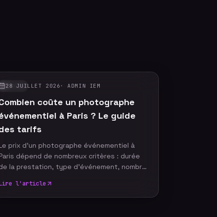
28 JUILLET 2026
·
ADMIN IEM
GUIDES
Combien coûte un photographe
événementiel à Paris ? Le guide
des tarifs
Le prix d'un photographe événementiel à
Paris dépend de nombreux critères : durée
de la prestation, type d'événement, nombre
de participants, délai de livraison ou encore
Lire l'article
services complémentaires. Plutôt que de
rechercher le tarif le plus bas, il est
essentiel de comprendre ce qui influence le