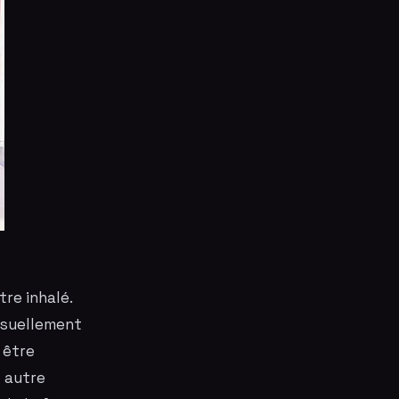
re inhalé.
visuellement
 être
t autre