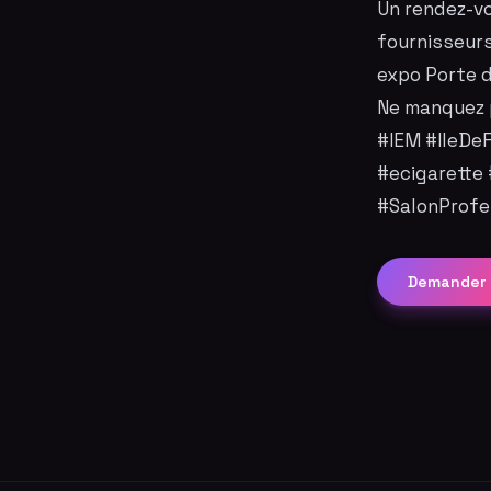
Un rendez-vo
fournisseurs
expo Porte d
Ne manquez 
#IEM #IleDe
#ecigarette
#SalonProfe
Demander 