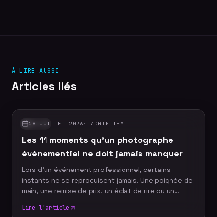
À LIRE AUSSI
Articles liés
28 JUILLET 2026
·
ADMIN IEM
GUIDES
Les 11 moments qu'un photographe
événementiel ne doit jamais manquer
Lors d'un événement professionnel, certains
instants ne se reproduisent jamais. Une poignée de
main, une remise de prix, un éclat de rire ou un
discours marquant peuvent devenir les images
Lire l'article
emblématiques de votre communication. Un