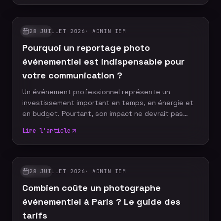
photographe événementiel expérimenté sait
anticiper ces moments décisifs afin de raconter
votre événement à travers un reportage photo
28 JUILLET 2026
·
ADMIN IEM
GUIDES
authentique, vivant et cohérent. Découvrez les dix
Pourquoi un reportage photo
moments incontournables qu'aucun reportage
photo ne devrait manquer.
événementiel est indispensable pour
votre communication ?
Un événement professionnel représente un
investissement important en temps, en énergie et
en budget. Pourtant, son impact ne devrait pas
s'arrêter à la fin de la journée. Grâce à un reportage
Lire l'article
photo événementiel, votre entreprise dispose
d'images professionnelles qui alimentent
durablement sa communication, renforcent sa
notoriété et valorisent son image de marque.
28 JUILLET 2026
·
ADMIN IEM
GUIDES
Découvrez pourquoi faire appel à un photographe
Combien coûte un photographe
événementiel constitue un véritable
investissement pour votre stratégie de com
événementiel à Paris ? Le guide des
tarifs