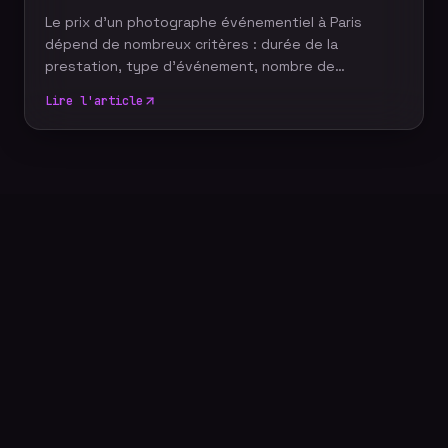
Le prix d'un photographe événementiel à Paris
dépend de nombreux critères : durée de la
prestation, type d'événement, nombre de
participants, délai de livraison ou encore services
Lire l'article
complémentaires. Plutôt que de rechercher le tarif
le plus bas, il est essentiel de comprendre ce qui
influence le coût d'un reportage photo
professionnel afin de choisir une prestation
adaptée à vos objectifs et à votre budget.