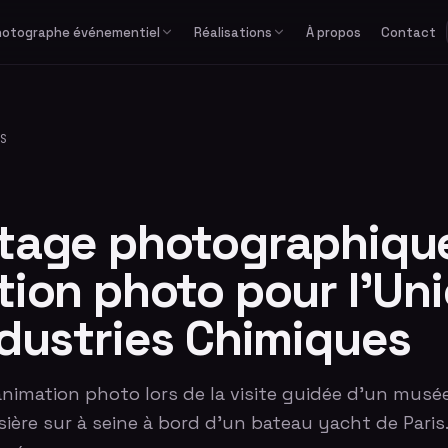
hotographe événementiel
Réalisations
À propos
Contact
Études de cas
Corporate
Avec équipe
Privé
Formats spéciaux
Actualités
Séminaire & convention
Avec photographe
Mariage
GIF / Boomerang
S
Lancement de produit
Avec animateur
Anniversaire & fête privée
O'PAd
Gala & soirée d'entreprise
Bar / Bat Mitzvah
Salon professionnel
Voir tous les événements
tage photographique
ion photo pour l'Un
ndustries Chimiques
nimation photo lors de la visite guidée d'un musée
isière sur à seine à bord d'un bateau yacht de Paris