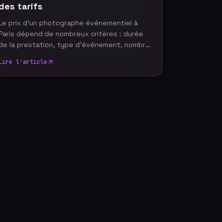
des tarifs
Le prix d'un photographe événementiel à
Paris dépend de nombreux critères : durée
de la prestation, type d'événement, nombre
de participants, délai de livraison ou encore
Lire l'article
services complémentaires. Plutôt que de
rechercher le tarif le plus bas, il est
essentiel de comprendre ce qui influence le
coût d'un reportage photo professionnel
afin de choisir une prestation adaptée à vos
objectifs et à votre budget.