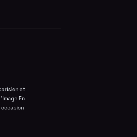
parisien et
 L'Image En
e occasion