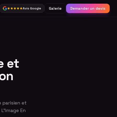
Galerie
Demander un devis
Avis Google
Partage
Borne connectée &
réseaux sociaux
Catalogue complet
 et
ion
 parisien et
. L'Image En