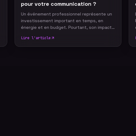
pour votre communication ?
Un événement professionnel représente un
investissement important en temps, en
t
énergie et en budget. Pourtant, son impact
ne devrait pas s'arrêter à la fin de la journée.
Lire l'article
Grâce à un reportage photo événementiel,
votre entreprise dispose d'images
professionnelles qui alimentent durablement
sa communication, renforcent sa notoriété
et valorisent son image de marque.
Découvrez pourquoi faire appel à un
photographe événementiel constitue un
véritable investissement pour votre
stratégie de com