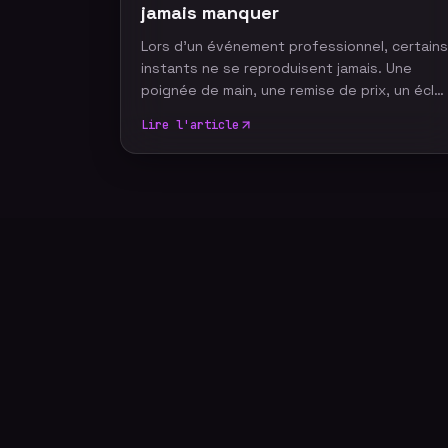
jamais manquer
Lors d'un événement professionnel, certains
instants ne se reproduisent jamais. Une
poignée de main, une remise de prix, un écla
de rire ou un discours marquant peuvent
Lire l'article
devenir les images emblématiques de votre
communication. Un photographe
événementiel expérimenté sait anticiper ces
moments décisifs afin de raconter votre
événement à travers un reportage photo
authentique, vivant et cohérent. Découvrez
les dix moments incontournables qu'aucun
reportage photo ne devrait manquer.