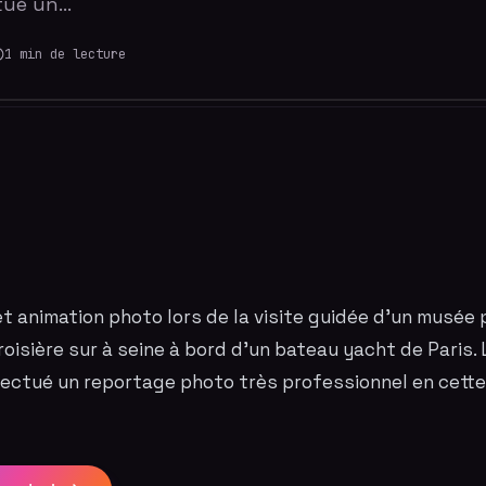
tué un…
1
min de lecture
et
animation
photo
lors de la visite guidée d'un musée 
croisière sur à seine à bord d'un bateau yacht de Paris.
fectué un
reportage photo
très professionnel en cett