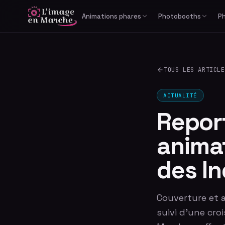
Animations phares
Photobooths
P
Print Reportage
Libre-service
Photobooth IA générative
Cabine photo
TOUS LES ARTICLE
Studio Bullet Time 360°
Borne selfie
Vidéomaton
ACTUALITÉ
Repor
animat
des I
Couverture et a
suivi d'une cro