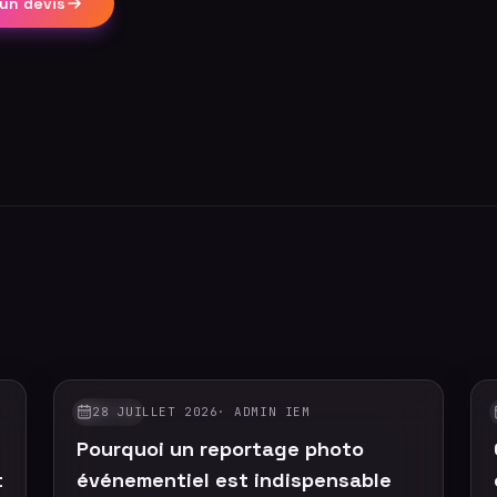
un devis
28 JUILLET 2026
·
ADMIN IEM
GUIDES
Pourquoi un reportage photo
t
événementiel est indispensable