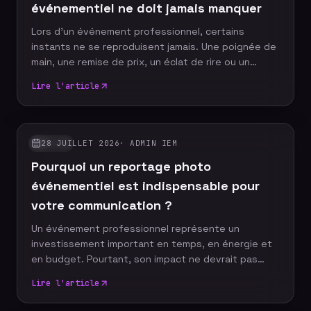
événementiel ne doit jamais manquer
Lors d'un événement professionnel, certains
instants ne se reproduisent jamais. Une poignée de
main, une remise de prix, un éclat de rire ou un
discours marquant peuvent devenir les images
Lire l'article
emblématiques de votre communication. Un
photographe événementiel expérimenté sait
anticiper ces moments décisifs afin de raconter
votre événement à travers un reportage photo
28 JUILLET 2026
·
ADMIN IEM
GUIDES
authentique, vivant et cohérent. Découvrez les dix
Pourquoi un reportage photo
moments incontournables qu'aucun reportage
photo ne devrait manquer.
événementiel est indispensable pour
votre communication ?
Un événement professionnel représente un
investissement important en temps, en énergie et
en budget. Pourtant, son impact ne devrait pas
s'arrêter à la fin de la journée. Grâce à un reportage
Lire l'article
photo événementiel, votre entreprise dispose
d'images professionnelles qui alimentent