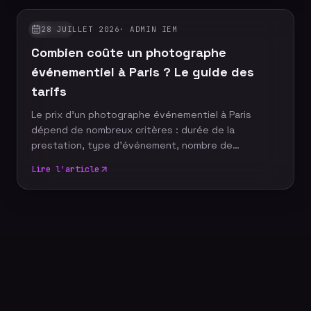
durablement sa communication, renforcent sa
notoriété et valorisent son image de marque.
28 JUILLET 2026
·
ADMIN IEM
GUIDES
Découvrez pourquoi faire appel à un photographe
Combien coûte un photographe
événementiel constitue un véritable
investissement pour votre stratégie de com
événementiel à Paris ? Le guide des
tarifs
Le prix d'un photographe événementiel à Paris
dépend de nombreux critères : durée de la
prestation, type d'événement, nombre de
participants, délai de livraison ou encore services
Lire l'article
complémentaires. Plutôt que de rechercher le tarif
le plus bas, il est essentiel de comprendre ce qui
influence le coût d'un reportage photo
professionnel afin de choisir une prestation
adaptée à vos objectifs et à votre budget.