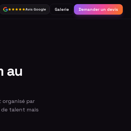
Galerie
Demander un devis
Avis Google
Partage
Borne connectée &
réseaux sociaux
Catalogue complet
m au
t organisé par
 de talent mais