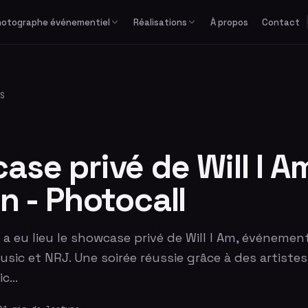
hotographe événementiel
Réalisations
À propos
Contact
Études de cas
Corporate
Avec équipe
Privé
Formats spéciaux
Actualités
Séminaire & convention
Avec photographe
Mariage
GIF / Boomerang
S
Lancement de produit
Avec animateur
Anniversaire & fête privée
O'PAd
Gala & soirée d'entreprise
Bar / Bat Mitzvah
Salon professionnel
Voir tous les événements
se privé de Will I A
n - Photocall
a eu lieu le showcase privé de Will I Am, événemen
c et NRJ. Une soirée réussie grâce à des artistes
ic…