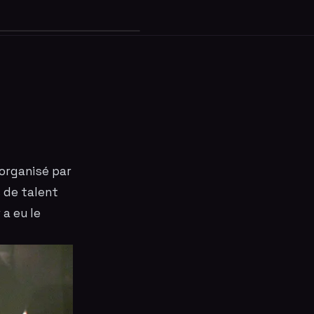
 organisé par
 de talent
 a eu le