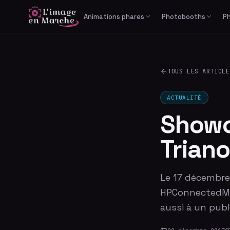
Animations phares
Photobooths
P
Print Reportage
Libre-service
Photobooth IA générative
Cabine photo
TOUS LES ARTICLE
Studio Bullet Time 360°
Borne selfie
Vidéomaton
ACTUALITÉ
Showca
Triano
Le 17 décembre 
HPConnectedMusi
aussi à un publ