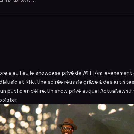
1
min de lecture
re a eu lieu le
showcase privé
de Will I Am, événement
usic et NRJ. Une soirée réussie grâce à des artistes
 un public en délire. Un show privé auquel ActuaNews.fr
assister