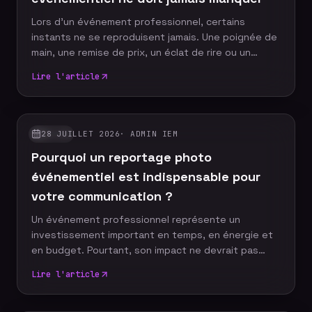
Lors d'un événement professionnel, certains
instants ne se reproduisent jamais. Une poignée de
main, une remise de prix, un éclat de rire ou un
discours marquant peuvent devenir les images
Lire l'article
emblématiques de votre communication. Un
photographe événementiel expérimenté sait
anticiper ces moments décisifs afin de raconter
votre événement à travers un reportage photo
28 JUILLET 2026
·
ADMIN IEM
GUIDES
authentique, vivant et cohérent. Découvrez les dix
Pourquoi un reportage photo
moments incontournables qu'aucun reportage
photo ne devrait manquer.
événementiel est indispensable pour
votre communication ?
Un événement professionnel représente un
investissement important en temps, en énergie et
en budget. Pourtant, son impact ne devrait pas
s'arrêter à la fin de la journée. Grâce à un reportage
Lire l'article
photo événementiel, votre entreprise dispose
d'images professionnelles qui alimentent
durablement sa communication, renforcent sa