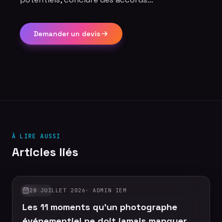
Demander un devis
À LIRE AUSSI
Articles liés
28 JUILLET 2026
·
ADMIN IEM
GUIDES
Les 11 moments qu'un photographe
événementiel ne doit jamais manquer