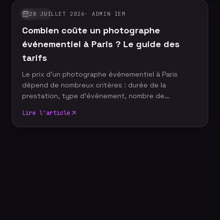
notoriété et valorisent son image de marque.
28 JUILLET 2026
·
ADMIN IEM
GUIDES
Découvrez pourquoi faire appel à un photographe
Combien coûte un photographe
événementiel constitue un véritable
investissement pour votre stratégie de com
événementiel à Paris ? Le guide des
tarifs
Le prix d'un photographe événementiel à Paris
dépend de nombreux critères : durée de la
prestation, type d'événement, nombre de
participants, délai de livraison ou encore services
Lire l'article
complémentaires. Plutôt que de rechercher le tarif
le plus bas, il est essentiel de comprendre ce qui
influence le coût d'un reportage photo
professionnel afin de choisir une prestation
adaptée à vos objectifs et à votre budget.