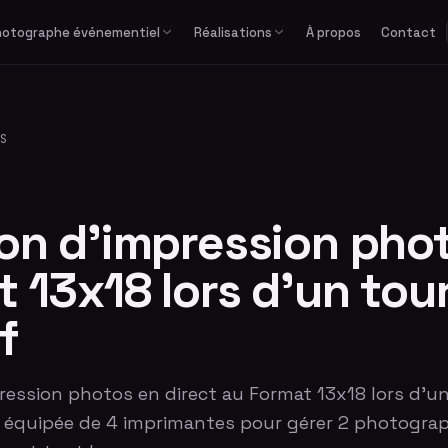
hotographe événementiel
Réalisations
À propos
Contact
Études de cas
Corporate
Avec équipe
Privé
Formats spéciaux
Actualités
Séminaire & convention
Avec photographe
Mariage
GIF / Boomerang
S
Lancement de produit
Avec animateur
Anniversaire & fête privée
O'PAd
Gala & soirée d'entreprise
Bar / Bat Mitzvah
Salon professionnel
Voir tous les événements
ion d'impression pho
 13x18 lors d'un tou
f
ression photos en direct au Format 13x18 lors d'u
e équipée de 4 imprimantes pour gérer 2 photogra