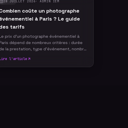
28 JUILLET 2026
·
ADMIN IEM
GUIDES
Combien coûte un photographe
événementiel à Paris ? Le guide
des tarifs
Le prix d'un photographe événementiel à
Paris dépend de nombreux critères : durée
de la prestation, type d'événement, nombre
de participants, délai de livraison ou encore
Lire l'article
services complémentaires. Plutôt que de
rechercher le tarif le plus bas, il est
essentiel de comprendre ce qui influence le
coût d'un reportage photo professionnel
afin de choisir une prestation adaptée à vos
objectifs et à votre budget.