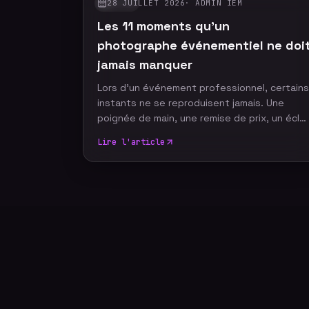
28 JUILLET 2026
·
ADMIN IEM
GUIDES
Les 11 moments qu'un
photographe événementiel ne doi
jamais manquer
Lors d'un événement professionnel, certains
instants ne se reproduisent jamais. Une
poignée de main, une remise de prix, un écla
de rire ou un discours marquant peuvent
Lire l'article
devenir les images emblématiques de votre
communication. Un photographe
événementiel expérimenté sait anticiper ces
moments décisifs afin de raconter votre
événement à travers un reportage photo
authentique, vivant et cohérent. Découvrez
les dix moments incontournables qu'aucun
reportage photo ne devrait manquer.