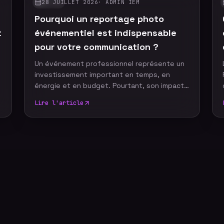
28 JUILLET 2026
·
ADMIN IEM
GUIDES
Pourquoi un reportage photo
t
événementiel est indispensable
pour votre communication ?
Un événement professionnel représente un
investissement important en temps, en
t
énergie et en budget. Pourtant, son impact
ne devrait pas s'arrêter à la fin de la journée.
Lire l'article
Grâce à un reportage photo événementiel,
votre entreprise dispose d'images
professionnelles qui alimentent durablement
sa communication, renforcent sa notoriété
et valorisent son image de marque.
Découvrez pourquoi faire appel à un
photographe événementiel constitue un
véritable investissement pour votre
stratégie de com