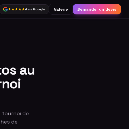
Galerie
Demander un devis
Avis Google
Partage
Borne connectée &
réseaux sociaux
Catalogue complet
tos au
rnoi
n tournoi de
phes de