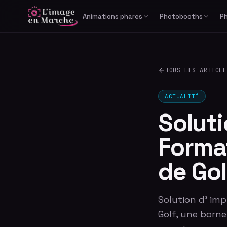
Animations phares
Photobooths
P
Print Reportage
Libre-service
Photobooth IA générative
Cabine photo
TOUS LES ARTICLE
Studio Bullet Time 360°
Borne selfie
Vidéomaton
ACTUALITÉ
Solut
Format
de Gol
Solution d' imp
Golf, une born