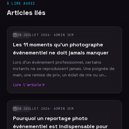
À LIRE AUSSI
Articles liés
28 JUILLET 2026
·
ADMIN IEM
GUIDES
Les 11 moments qu'un photographe
événementiel ne doit jamais manquer
Lors d'un événement professionnel, certains
instants ne se reproduisent jamais. Une poignée de
main, une remise de prix, un éclat de rire ou un
discours marquant peuvent devenir les images
Lire l'article
emblématiques de votre communication. Un
photographe événementiel expérimenté sait
anticiper ces moments décisifs afin de raconter
votre événement à travers un reportage photo
28 JUILLET 2026
·
ADMIN IEM
GUIDES
authentique, vivant et cohérent. Découvrez les dix
Pourquoi un reportage photo
moments incontournables qu'aucun reportage
photo ne devrait manquer.
événementiel est indispensable pour