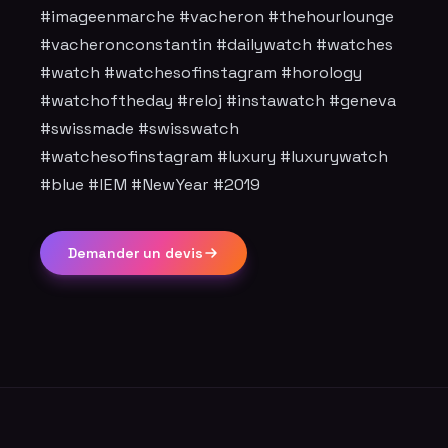
#imageenmarche #vacheron #thehourlounge
#vacheronconstantin #dailywatch #watches
#watch #watchesofinstagram #horology
#watchoftheday #reloj #instawatch #geneva
#swissmade #swisswatch
#watchesofinstagram #luxury #luxurywatch
#blue #IEM #NewYear #2019
Demander un devis