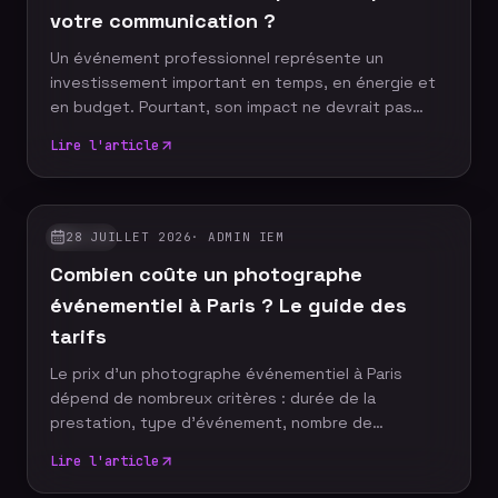
votre communication ?
Un événement professionnel représente un
investissement important en temps, en énergie et
en budget. Pourtant, son impact ne devrait pas
s'arrêter à la fin de la journée. Grâce à un reportage
Lire l'article
photo événementiel, votre entreprise dispose
d'images professionnelles qui alimentent
durablement sa communication, renforcent sa
notoriété et valorisent son image de marque.
28 JUILLET 2026
·
ADMIN IEM
GUIDES
Découvrez pourquoi faire appel à un photographe
Combien coûte un photographe
événementiel constitue un véritable
investissement pour votre stratégie de com
événementiel à Paris ? Le guide des
tarifs
Le prix d'un photographe événementiel à Paris
dépend de nombreux critères : durée de la
prestation, type d'événement, nombre de
participants, délai de livraison ou encore services
Lire l'article
complémentaires. Plutôt que de rechercher le tarif
le plus bas, il est essentiel de comprendre ce qui